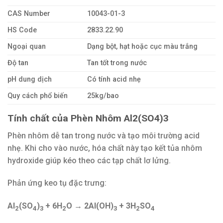
CAS Number
10043-01-3
HS Code
2833.22.90
Ngoại quan
Dạng bột, hạt hoặc cục màu trắng
Độ tan
Tan tốt trong nước
pH dung dịch
Có tính acid nhẹ
Quy cách phổ biến
25kg/bao
Tính chất của Phèn Nhôm Al2(SO4)3
Phèn nhôm dễ tan trong nước và tạo môi trường acid
nhẹ. Khi cho vào nước, hóa chất này tạo kết tủa nhôm
hydroxide giúp kéo theo các tạp chất lơ lửng.
Phản ứng keo tụ đặc trưng:
Al
(SO
)
+ 6H
O → 2Al(OH)
+ 3H
SO
2
4
3
2
3
2
4