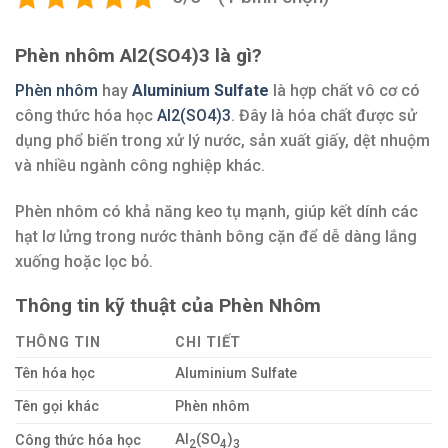
Phèn nhôm Al2(SO4)3 là gì?
Phèn nhôm
hay
Aluminium Sulfate
là hợp chất vô cơ có
công thức hóa học
Al2(SO4)3
. Đây là hóa chất được sử
dụng phổ biến trong xử lý nước, sản xuất giấy, dệt nhuộm
và nhiều ngành công nghiệp khác.
Phèn nhôm có khả năng keo tụ mạnh, giúp kết dính các
hạt lơ lửng trong nước thành bông cặn để dễ dàng lắng
xuống hoặc lọc bỏ.
Thông tin kỹ thuật của Phèn Nhôm
THÔNG TIN
CHI TIẾT
Tên hóa học
Aluminium Sulfate
Tên gọi khác
Phèn nhôm
Al
(SO
)
Công thức hóa học
2
4
3