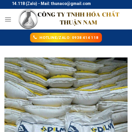
Skip
414.118 (Zalo) - Mail: thunaco@gmail.com
to
content
HOTLINE/ZALO: 0938 414 118