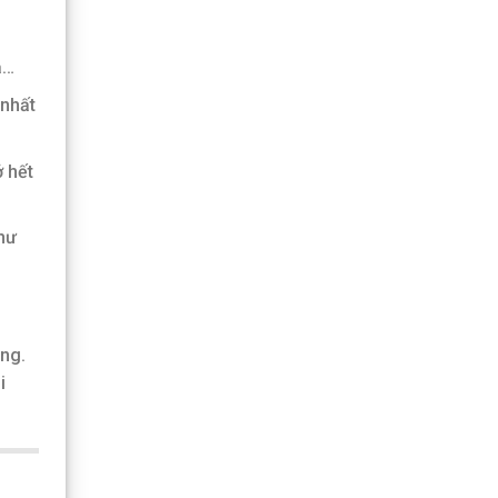
ạ…
 nhất
 hết
hư
êng.
i