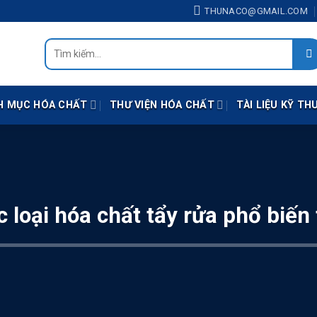
otline: 0938.414.118 (Zalo) - Mail: thunaco@gmail.com
THUNACO@GMAIL.COM
Tìm
kiếm:
H MỤC HÓA CHẤT
THƯ VIỆN HÓA CHẤT
TÀI LIỆU KỸ TH
 loại hóa chất tẩy rửa phổ biến 