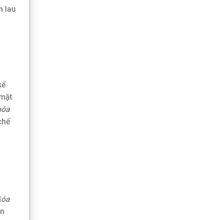
h lau
kể
 mặt
hóa
chế
H
óa
ản