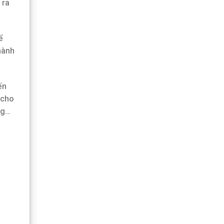
 ra
ể
hành
ến
 cho
ng…