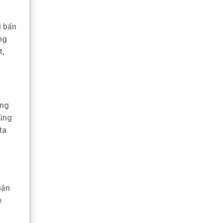
i bẩn
ng
t,
ững
húng
ta
hận
e