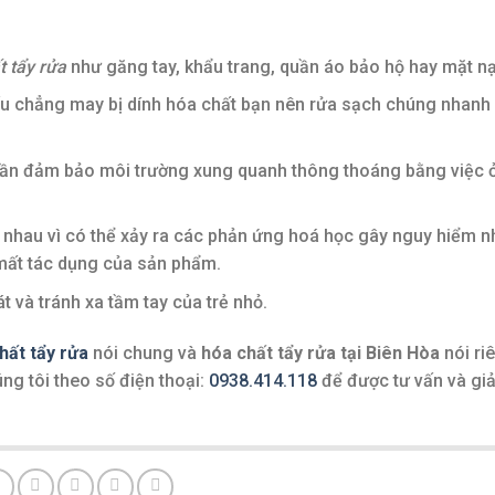
t tẩy rửa
như găng tay, khẩu trang, quần áo bảo hộ hay mặt n
u chẳng may bị dính hóa chất bạn nên rửa sạch chúng nhanh
ần đảm bảo môi trường xung quanh thông thoáng bằng việc ở
i nhau vì có thể xảy ra các phản ứng hoá học gây nguy hiểm n
mất tác dụng của sản phẩm.
 và tránh xa tầm tay của trẻ nhỏ.
hất tẩy rửa
nói chung và
hóa chất tẩy rửa tại Biên Hòa
nói ri
ng tôi theo số điện thoại:
0938.414.118
để được tư vấn và giả