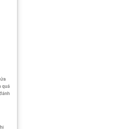
rửa
n quá
 đánh
hi