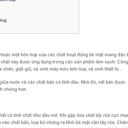
ống:
 Hoặc một hỗn hợp của các chất hoạt động bề mặt mang đặc t
óa chất này được ứng dụng trong các sản phẩm làm sạch. Côn
chén, giặt giũ, vệ sinh máy móc kim loại, vệ sinh thiết bị…
iữa nước và các chất bẩn có tính dầu. Nhờ đó, vết bẩn được
nh chóng hơn.
hất có tính chất như dầu mỡ. Khi gặp
hóa chất tẩy rửa
cực mạ
vào chất bẩn, loại bỏ chúng ra khỏi bề mặt cần tẩy rửa. Chẳ