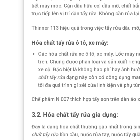
tiết máy móc. Cặn dầu hữu cơ, dầu mỡ, chất bẩn
trực tiếp lên vị trí cần tẩy rửa. Không cần rửa l
Thinner 113 hiệu quả trong việc tẩy rửa dầu mỡ
Hóa chất tẩy rửa ô tô, xe máy:
Các hóa chất rửa xe ô tô, xe máy. Lốc máy 
trên. Chúng được phân loại và sản xuất riêng
xe cộ. Đặc biệt là không hao phí hay ảnh hư
chất tẩy rửa
dạng này còn có công dụng mang
tối đa quá trình gỉ sét của linh kiện và phụ tù
Chế phẩm NI007 thích hợp tẩy sơn trên dàn áo 
3.2. Hóa chất tẩy rửa gia dụng:
Đây là dạng hóa chất thường gặp nhất trong sin
chất tẩy rửa
bồn cầu, nước rửa tay, nước tẩy qu