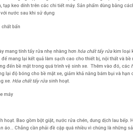
, tạp keo dính trên các chi tiết máy. Sản phẩm dùng bằng các
ại với nước sau khi sử dụng
, chất bẩn
này mang tính tẩy rửa nhẹ nhàng hơn
hóa chất tẩy rửa
kim loại 
 để mang lại kết quả làm sạch cao cho thiết bị, nội thất và bề
ởng đến bề mặt trong quá trình vệ sinh xe. Thêm vào đó, các
 lại độ bóng cho bề mặt xe, giảm khả năng bám bụi và hạn 
ng xe.
Hóa chất tẩy rửa
sinh hoạt.
xe máy
h hoạt. Bao gồm bột giặt, nước rửa chén, dung dịch lau bếp. 
ần áo… Chẳng cần phải đề cập quá nhiều vì chúng là những s