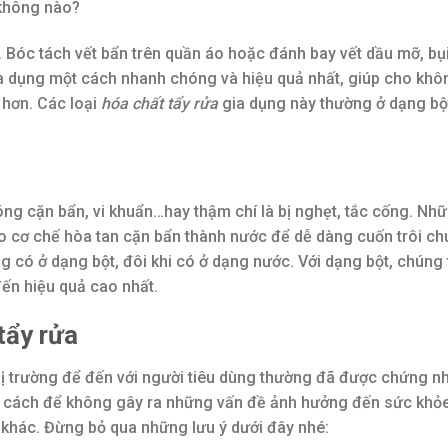
 không nào?
 Bóc tách vết bẩn trên quần áo hoặc đánh bay vết dầu mỡ, bụ
gia dụng một cách nhanh chóng và hiệu quả nhất, giúp cho khô
 hơn. Các loại
hóa chất tẩy rửa
gia dụng này thường ở dạng bộ
ng cặn bẩn, vi khuẩn…hay thậm chí là bị nghẹt, tắc cống. Nh
o cơ chế hòa tan cặn bẩn thành nước để dễ dàng cuốn trôi c
 có ở dạng bột, đôi khi có ở dạng nước. Với dạng bột, chúng 
ến hiệu quả cao nhất.
tẩy rửa
hị trường để đến với người tiêu dùng thường đã được chứng n
g cách để không gây ra những vấn đề ảnh hưởng đến sức khỏ
khác. Đừng bỏ qua những lưu ý dưới đây nhé: