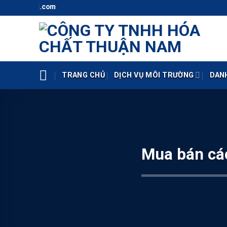
Skip
H
to
content
TRANG CHỦ
DỊCH VỤ MÔI TRƯỜNG
DAN
Mua bán các