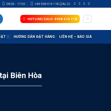
08:00 - 17:00
+84 938 414 118 (ZALO)
HOTLINE/ZALO: 0938 414 118
UẬT
HƯỚNG DẪN ĐẶT HÀNG
LIÊN HỆ – BÁO GIÁ
tại Biên Hòa