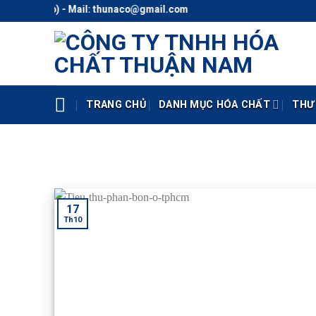
Skip
.118 (Zalo) - Mail: thunaco@gmail.com
to
content
TRANG CHỦ
DANH MỤC HÓA CHẤT
THƯ
17
Th10