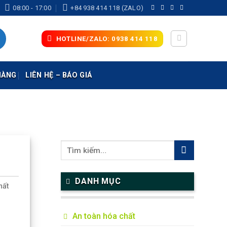
08:00 - 17:00
+84 938 414 118 (ZALO)
HOTLINE/ZALO: 0938 414 118
HÀNG
LIÊN HỆ – BÁO GIÁ
DANH MỤC
hất
An toàn hóa chất