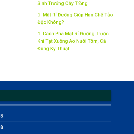
Sinh Trưởng Cây Trồng
Mật Rỉ Đường Giúp Hạn Chế Tảo
Độc Không?
Cách Pha Mật Rỉ Đường Trước
Khi Tạt Xuống Ao Nuôi Tôm, Cá
Đúng Kỹ Thuật
18
18