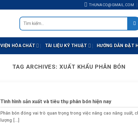
THUNACO@GMAIL.COM
Tìm
kiếm:
 VIỆN HÓA CHẤT
TÀI LIỆU KỸ THUẬT
HƯỚNG DẪN ĐẶT 
TAG ARCHIVES:
XUẤT KHẨU PHÂN BÓN
Tình hình sản xuất và tiêu thụ phân bón hiện nay
Phân bón đóng vai trò quan trọng trong việc nâng cao năng suất, c
lượng [...]