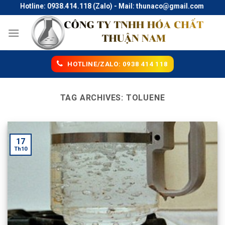
Skip
Hotline: 0938.414.118 (Zalo) - Mail: thunaco@gmail.com
to
content
HOTLINE/ZALO: 0938 414 118
TAG ARCHIVES:
TOLUENE
17
Th10