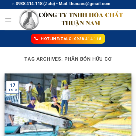
Skip
tline: 0938.414.118 (Zalo) - Mail: thunaco@gmail.com
to
content
HOTLINE/ZALO: 0938 414 118
TAG ARCHIVES:
PHÂN BÓN HỮU CƠ
17
Th10