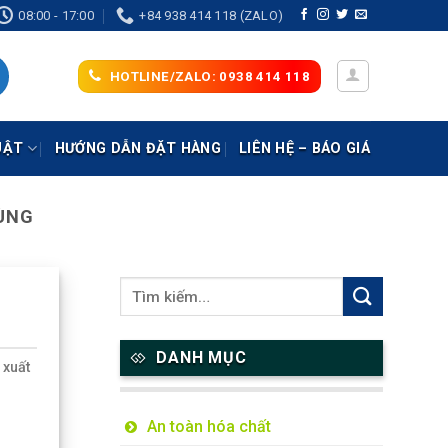
08:00 - 17:00
+84 938 414 118 (ZALO)
HOTLINE/ZALO: 0938 414 118
UẬT
HƯỚNG DẪN ĐẶT HÀNG
LIÊN HỆ – BÁO GIÁ
ÙNG
DANH MỤC
 xuất
An toàn hóa chất