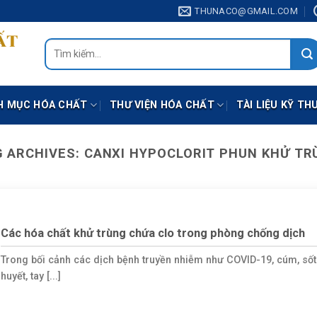
THUNACO@GMAIL.COM
Tìm
kiếm:
H MỤC HÓA CHẤT
THƯ VIỆN HÓA CHẤT
TÀI LIỆU KỸ TH
G ARCHIVES:
CANXI HYPOCLORIT PHUN KHỬ TR
Các hóa chất khử trùng chứa clo trong phòng chống dịch
Trong bối cảnh các dịch bệnh truyền nhiễm như COVID-19, cúm, sốt
huyết, tay [...]