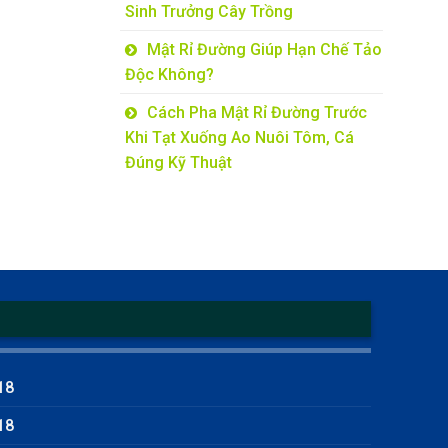
Sinh Trưởng Cây Trồng
Mật Rỉ Đường Giúp Hạn Chế Tảo
Độc Không?
Cách Pha Mật Rỉ Đường Trước
Khi Tạt Xuống Ao Nuôi Tôm, Cá
Đúng Kỹ Thuật
18
18