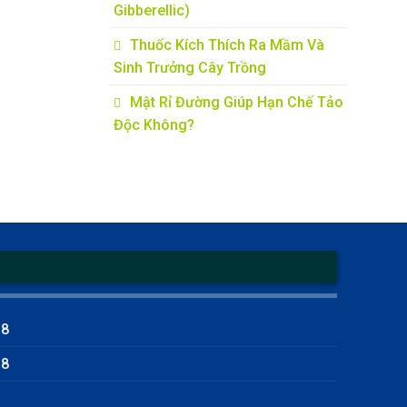
Gibberellic)
Thuốc Kích Thích Ra Mầm Và
Sinh Trưởng Cây Trồng
Mật Rỉ Đường Giúp Hạn Chế Tảo
Độc Không?
18
18
m