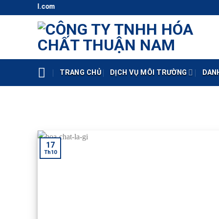
Skip
naco@gmail.com
to
content
TRANG CHỦ
DỊCH VỤ MÔI TRƯỜNG
DAN
17
Th10