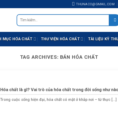
THUNACO@GMAIL.COM
Tìm
kiếm:
H MỤC HÓA CHẤT
THƯ VIỆN HÓA CHẤT
TÀI LIỆU KỸ TH
TAG ARCHIVES:
BÁN HÓA CHẤT
Hóa chất là gì? Vai trò của hóa chất trong đời sống như nà
Trong cuộc sống hiện đại, hóa chất có mặt ở khắp nơi – từ thực [...]