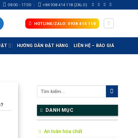
08:00 - 17:00
+84 938 414 118 (ZALO)
HOTLINE/ZALO: 0938 414 118
UẬT
HƯỚNG DẪN ĐẶT HÀNG
LIÊN HỆ – BÁO GIÁ
o?
DANH MỤC
An toàn hóa chất