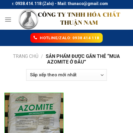
Skip
otline: 0938.414.118 (Zalo) - Mail: thunaco@gmail.com
to
content
HOTLINE/ZALO: 0938 414 118
TRANG CHỦ
/
SẢN PHẨM ĐƯỢC GẮN THẺ “MUA
AZOMITE Ở ĐÂU”