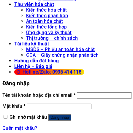
Thư viện hóa chất
Kiến thức hóa chất
Kiến thức phân bón
An toàn hóa chất
Kiến thức tổng hợp
Ứng dụng và kỹ thuật
Thị trường – chính sách
Tài liệu kỹ thuật
MSDS – Phiếu an toàn hóa chất
COA – Giấy chứng nhận phân tích
Hướng dẫn đặt hàng
Liên hệ – Báo giá
Hotline/Zalo: 0938 414 118
Đăng nhập
Tên tài khoản hoặc địa chỉ email
*
Mật khẩu
*
Ghi nhớ mật khẩu
Đăng nhập
Quên mật khẩu?