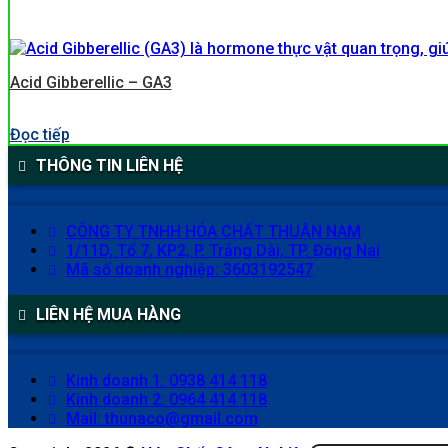
Acid Gibberellic – GA3
Đọc tiếp
THÔNG TIN LIÊN HỆ
CÔNG TY TNHH HÓA CHẤT THUẬN NAM
1/11D, Tổ 7, KP2, P. Trảng Dài, TP. Đồng Nai
Mã số doanh nghiệp: 3603192547
LIÊN HỆ MUA HÀNG
Kinh doanh 1: 0938 414 118
Kinh doanh 2: 0964 414 118
Mail: thunaco@gmail.com