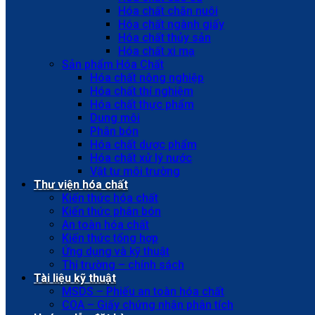
Hóa chất chăn nuôi
Hóa chất ngành giấy
Hóa chất thủy sản
Hóa chất xi mạ
Sản phẩm Hóa Chất
Hóa chất nông nghiệp
Hóa chất thí nghiệm
Hóa chất thực phẩm
Dung môi
Phân bón
Hóa chất dược phẩm
Hóa chất xử lý nước
Vật tư môi trường
Thư viện hóa chất
Kiến thức hóa chất
Kiến thức phân bón
An toàn hóa chất
Kiến thức tổng hợp
Ứng dụng và kỹ thuật
Thị trường – chính sách
Tài liệu kỹ thuật
MSDS – Phiếu an toàn hóa chất
COA – Giấy chứng nhận phân tích