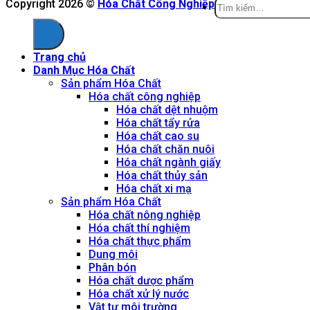
Tìm
Copyright 2026 ©
Hóa Chất Công Nghiệp
kiếm:
Trang chủ
Danh Mục Hóa Chất
Sản phẩm Hóa Chất
Hóa chất công nghiệp
Hóa chất dệt nhuộm
Hóa chất tẩy rửa
Hóa chất cao su
Hóa chất chăn nuôi
Hóa chất ngành giấy
Hóa chất thủy sản
Hóa chất xi mạ
Sản phẩm Hóa Chất
Hóa chất nông nghiệp
Hóa chất thí nghiệm
Hóa chất thực phẩm
Dung môi
Phân bón
Hóa chất dược phẩm
Hóa chất xử lý nước
Vật tư môi trường