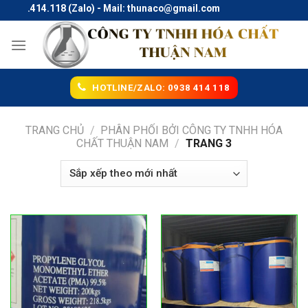
Skip
938.414.118 (Zalo) - Mail: thunaco@gmail.com
to
content
HOTLINE/ZALO: 0938 414 118
TRANG CHỦ
/
PHÂN PHỐI BỞI CÔNG TY TNHH HÓA
CHẤT THUẬN NAM
/
TRANG 3