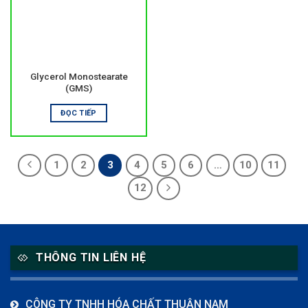
Glycerol Monostearate
(GMS)
ĐỌC TIẾP
1
2
3
4
5
6
…
10
11
12
THÔNG TIN LIÊN HỆ
CÔNG TY TNHH HÓA CHẤT THUẬN NAM