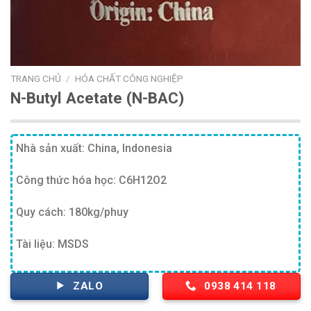
TRANG CHỦ
/
HÓA CHẤT CÔNG NGHIỆP
N-Butyl Acetate (N-BAC)
Nhà sản xuất: China, Indonesia
Công thức hóa học: C6H12O2
Quy cách: 180kg/phuy
Tài liệu: MSDS
ZALO
0938 414 118