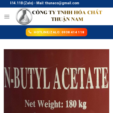
Skip
38.414.118 (Zalo) - Mail: thunaco@gmail.com
to
content
HOTLINE/ZALO: 0938 414 118