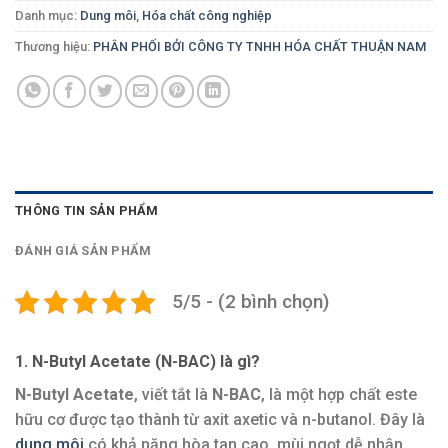
Danh mục:
Dung môi
,
Hóa chất công nghiệp
Thương hiệu:
PHÂN PHỐI BỞI CÔNG TY TNHH HÓA CHẤT THUẬN NAM
THÔNG TIN SẢN PHẨM
ĐÁNH GIÁ SẢN PHẨM
5/5 - (2 bình chọn)
1. N-Butyl Acetate (N-BAC) là gì?
N-Butyl Acetate
, viết tắt là
N-BAC
, là một hợp chất este
hữu cơ được tạo thành từ axit axetic và n-butanol. Đây là
dung môi
có khả năng hòa tan cao, mùi ngọt dễ nhận