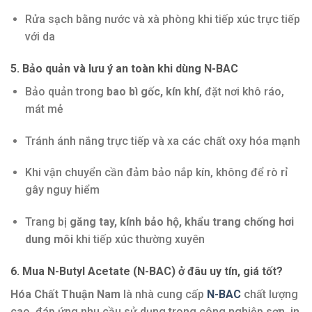
Rửa sạch bằng nước và xà phòng khi tiếp xúc trực tiếp
với da
5. Bảo quản và lưu ý an toàn khi dùng
N-BAC
Bảo quản trong
bao bì gốc, kín khí
, đặt nơi khô ráo,
mát mẻ
Tránh ánh nắng trực tiếp và xa các chất oxy hóa mạnh
Khi vận chuyển cần đảm bảo nắp kín, không để rò rỉ
gây nguy hiểm
Trang bị
găng tay, kính bảo hộ, khẩu trang chống hơi
dung môi
khi tiếp xúc thường xuyên
6. Mua N-Butyl Acetate (N-BAC) ở đâu uy tín, giá tốt?
Hóa Chất Thuận Nam
là nhà cung cấp
N-BAC
chất lượng
cao, đáp ứng nhu cầu sử dụng trong công nghiệp sơn, in