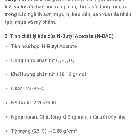
biết và tốc độ bay hơi trung bình, được sử dụng rộng rãi
trong các ngành
sơn, mực in, keo dán, sản xuất da nhân
tạo, nhựa và mỹ phẩm
.
2. Tính chất lý hóa của N-Butyl Acetate (N-BAC)
Tên hóa học
: N-Butyl Acetate
Công thức phân tử
: C₆H₁₂O₂
Khối lượng phân tử
: 116.16 g/mol
CAS
: 123-86-4
HS Code
: 29153300
Ngoại quan
: Chất lỏng không màu, mùi trái cây nhẹ
Tỷ trọng (25°C)
: ~0.88 g/cm³