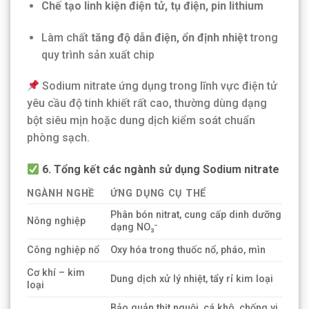
Chế tạo linh kiện điện tử, tụ điện, pin lithium
Làm chất
tăng độ dẫn điện, ổn định nhiệt
trong
quy trình sản xuất chip
Sodium nitrate ứng dụng trong lĩnh vực điện tử
yêu cầu độ tinh khiết rất cao, thường dùng dạng
bột siêu mịn hoặc dung dịch kiểm soát chuẩn
phòng sạch.
6. Tổng kết các ngành sử dụng Sodium nitrate
NGÀNH NGHỀ
ỨNG DỤNG CỤ THỂ
Phân bón nitrat, cung cấp dinh dưỡng
Nông nghiệp
dạng NO₃⁻
Công nghiệp nổ
Oxy hóa trong thuốc nổ, pháo, mìn
Cơ khí – kim
Dung dịch xử lý nhiệt, tẩy rỉ kim loại
loại
Bảo quản thịt nguội, cá khô, chống vi