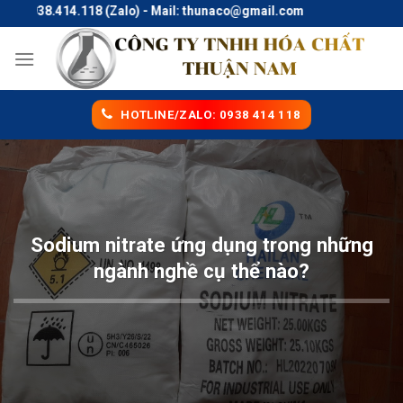
Skip
0938.414.118 (Zalo) - Mail: thunaco@gmail.com
to
content
HOTLINE/ZALO: 0938 414 118
Sodium nitrate ứng dụng trong những
ngành nghề cụ thể nào?