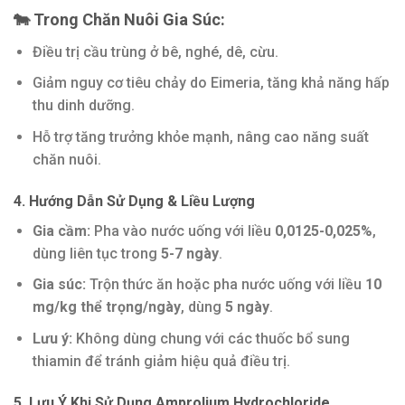
🐄 Trong Chăn Nuôi Gia Súc:
Điều trị cầu trùng ở bê, nghé, dê, cừu.
Giảm nguy cơ tiêu chảy do Eimeria, tăng khả năng hấp
thu dinh dưỡng.
Hỗ trợ tăng trưởng khỏe mạnh, nâng cao năng suất
chăn nuôi.
4. Hướng Dẫn Sử Dụng & Liều Lượng
Gia cầm:
Pha vào nước uống với liều
0,0125-0,025%
,
dùng liên tục trong
5-7 ngày
.
Gia súc:
Trộn thức ăn hoặc pha nước uống với liều
10
mg/kg thể trọng/ngày
, dùng
5 ngày
.
Lưu ý:
Không dùng chung với các thuốc bổ sung
thiamin để tránh giảm hiệu quả điều trị.
5. Lưu Ý Khi Sử Dụng Amprolium Hydrochloride