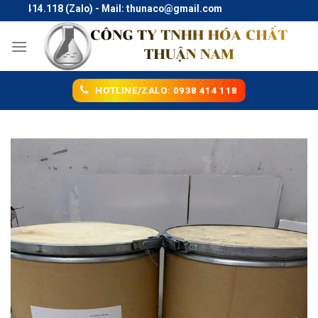
Skip
38.414.118 (Zalo) - Mail: thunaco@gmail.com
to
content
HOTLINE/ZALO: 0938 414 118