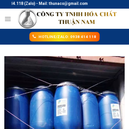
Skip
414.118 (Zalo) - Mail: thunaco@gmail.com
to
content
HOTLINE/ZALO: 0938 414 118