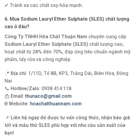
✔ Tránh xa các chất oxy hóa mạnh.
6. Mua Sodium Lauryl Ether Sulphate (SLES) chất lượng
cao ở đâu?
Công Ty TNHH Hóa Chất Thuận Nam
chuyên cung cấp
Sodium Lauryl Ether Sulphate (SLES)
chất lượng cao,
hoạt chất từ 28% đến 70%, đáp ứng tiêu chuẩn ngành mỹ
phẩm, tẩy rửa và công nghiệp.
📍
Địa chỉ
: 1/11D, Tổ 8B, KP3, Trảng Dài, Biên Hòa, Đồng
Nai
📞
Hotline/Zalo
: 0938 414 118
📩
Email
:
thunaco@gmail.com
🌐
Website
:
hoachatthuannam.com
📌
Liên hệ ngay để được tư vấn công thức, nhận báo giá
tốt và mẫu thử SLES phù hợp với nhu cầu sản xuất của
bạn!