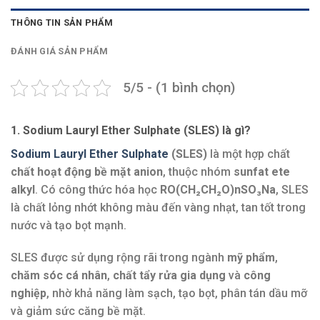
THÔNG TIN SẢN PHẨM
ĐÁNH GIÁ SẢN PHẨM
5/5 - (1 bình chọn)
1. Sodium Lauryl Ether Sulphate (SLES) là gì?
Sodium Lauryl Ether Sulphate
(SLES)
là một hợp chất
chất hoạt động bề mặt anion
, thuộc nhóm
sunfat ete
alkyl
. Có công thức hóa học
RO(CH₂CH₂O)nSO₃Na
, SLES
là chất lỏng nhớt không màu đến vàng nhạt, tan tốt trong
nước và tạo bọt mạnh.
SLES được sử dụng rộng rãi trong ngành
mỹ phẩm
,
chăm sóc cá nhân
,
chất tẩy rửa gia dụng
và
công
nghiệp
, nhờ khả năng làm sạch, tạo bọt, phân tán dầu mỡ
và giảm sức căng bề mặt.