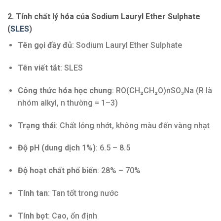
2. Tính chất lý hóa của Sodium Lauryl Ether Sulphate
(
SLES
)
Tên gọi đầy đủ
: Sodium Lauryl Ether Sulphate
Tên viết tắt
: SLES
Công thức hóa học chung
: RO(CH₂CH₂O)nSO₃Na (R là
nhóm alkyl, n thường = 1–3)
Trạng thái
: Chất lỏng nhớt, không màu đến vàng nhạt
Độ pH (dung dịch 1%)
: 6.5 – 8.5
Độ hoạt chất phổ biến
: 28% – 70%
Tính tan
: Tan tốt trong nước
Tính bọt
: Cao, ổn định