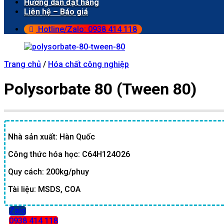
Hướng dẫn đặt hàng
Liên hệ – Báo giá
Hotline/Zalo: 0938 414 118
Trang chủ
/
Hóa chất công nghiệp
Polysorbate 80 (Tween 80)
Nhà sản xuất: Hàn Quốc
Công thức hóa học: C64H124O26
Quy cách: 200kg/phuy
Tài liệu: MSDS, COA
Zalo
0938 414 118