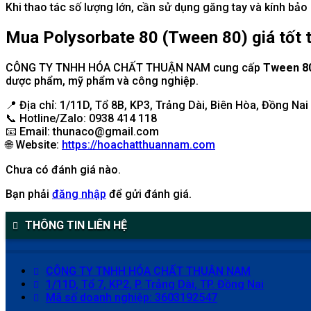
Khi thao tác số lượng lớn, cần sử dụng găng tay và kính bảo
Mua Polysorbate 80 (Tween 80) giá tốt 
CÔNG TY TNHH HÓA CHẤT THUẬN NAM cung cấp
Tween 80
dược phẩm, mỹ phẩm và công nghiệp.
📍 Địa chỉ: 1/11D, Tổ 8B, KP3, Trảng Dài, Biên Hòa, Đồng Nai
📞 Hotline/Zalo: 0938 414 118
📧 Email:
thunaco@gmail.com
🌐 Website:
https://hoachatthuannam.com
Chưa có đánh giá nào.
Bạn phải
đăng nhập
để gửi đánh giá.
THÔNG TIN LIÊN HỆ
CÔNG TY TNHH HÓA CHẤT THUẬN NAM
1/11D, Tổ 7, KP2, P. Trảng Dài, TP. Đồng Nai
Mã số doanh nghiệp: 3603192547