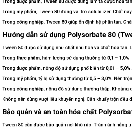
Trong
dược phẩm
, Tween 80 được dùng làm tá dược hòa tan.
Trong
mỹ phẩm
, Tween 80 đóng vai trò solubilizer. Chất này
Trong
công nghiệp
, Tween 80 giúp ổn định hệ phân tán. Chấ
Hướng dẫn sử dụng Polysorbate 80 (Tw
Tween 80 được sử dụng như chất nhũ hóa và chất hòa tan. Li
Trong
thực phẩm
, hàm lượng sử dụng thường từ
0,1 – 1,0%
.
Trong
dược phẩm
, nồng độ sử dụng phổ biến từ
0,01 – 5,0%
Trong
mỹ phẩm
, tỷ lệ sử dụng thường từ
0,5 – 3,0%
. Nên trộ
Trong
công nghiệp
, nồng độ sử dụng thường thấp. Khoảng 
Không nên dùng vượt liều khuyến nghị. Cần khuấy trộn đều 
Bảo quản và an toàn hóa chất Polysorba
Tween 80 cần được bảo quản nơi khô ráo. Tránh ánh nắng trự