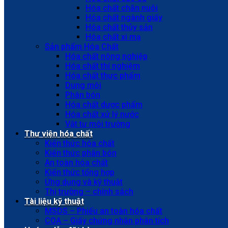
Hóa chất chăn nuôi
Hóa chất ngành giấy
Hóa chất thủy sản
Hóa chất xi mạ
Sản phẩm Hóa Chất
Hóa chất nông nghiệp
Hóa chất thí nghiệm
Hóa chất thực phẩm
Dung môi
Phân bón
Hóa chất dược phẩm
Hóa chất xử lý nước
Vật tư môi trường
Thư viện hóa chất
Kiến thức hóa chất
Kiến thức phân bón
An toàn hóa chất
Kiến thức tổng hợp
Ứng dụng và kỹ thuật
Thị trường – chính sách
Tài liệu kỹ thuật
MSDS – Phiếu an toàn hóa chất
COA – Giấy chứng nhận phân tích