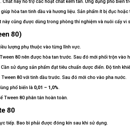
 Chất này hỗ trợ các hoạt chất kém tan. Ứng dụng phổ biến t
 giúp hòa tan tinh dầu và hương liệu. Sản phẩm ít bị đục hoặc 
t này cũng được dùng trong phòng thí nghiệm và nuôi cấy vi s
een 80)
ều lượng phụ thuộc vào từng lĩnh vực.
 Tween 80 nên được hòa tan trước. Sau đó mới phối trộn vào h
. Cần sử dụng sản phẩm đạt tiêu chuẩn dược điển. Độ tinh khi
n Tween 80 với tinh dầu trước. Sau đó mới cho vào pha nước.
dùng phổ biến là
0,01 – 1,0%
.
để Tween 80 phân tán hoàn toàn.
te 80
c tiếp. Bao bì phải được đóng kín sau khi sử dụng.