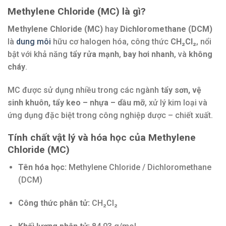
Methylene Chloride (MC) là gì?
Methylene Chloride (MC)
hay
Dichloromethane (DCM)
là
dung môi
hữu cơ halogen hóa, công thức
CH₂Cl₂
, nổi
bật với khả năng
tẩy rửa mạnh
,
bay hơi nhanh
, và
không
cháy
.
MC được sử dụng nhiều trong các ngành
tẩy sơn, vệ
sinh khuôn, tẩy keo – nhựa – dầu mỡ
, xử lý kim loại và
ứng dụng đặc biệt trong công nghiệp dược – chiết xuất.
Tính chất vật lý và hóa học của Methylene
Chloride (MC)
Tên hóa học:
Methylene Chloride / Dichloromethane
(DCM)
Công thức phân tử:
CH₂Cl₂