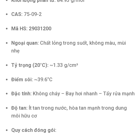
Khối lượng phân tử:
84.93 g/mol
CAS:
75-09-2
Mã HS:
29031200
Ngoại quan:
Chất lỏng trong suốt, không màu, mùi
nhẹ
Tỷ trọng (20°C):
~1.33 g/cm³
Điểm sôi:
~39.6°C
Đặc tính:
Không cháy – Bay hơi nhanh – Tẩy rửa mạnh
Độ tan:
Ít tan trong nước, hòa tan mạnh trong dung
môi hữu cơ
Quy cách đóng gói: