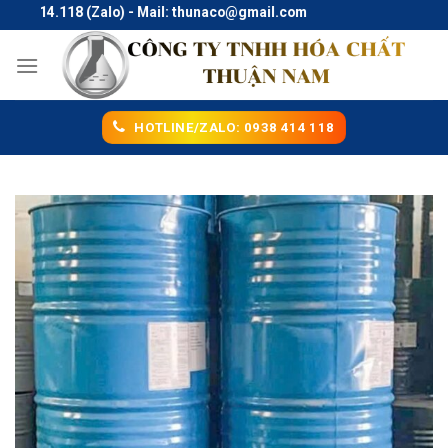
Skip
414.118 (Zalo) - Mail: thunaco@gmail.com
to
content
HOTLINE/ZALO: 0938 414 118