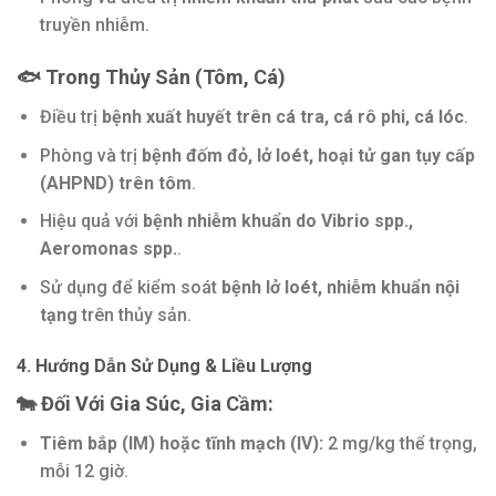
truyền nhiễm.
🐟 Trong Thủy Sản (Tôm, Cá)
Điều trị
bệnh xuất huyết trên cá tra, cá rô phi, cá lóc
.
Phòng và trị
bệnh đốm đỏ, lở loét, hoại tử gan tụy cấp
(AHPND) trên tôm
.
Hiệu quả với
bệnh nhiễm khuẩn do Vibrio spp.,
Aeromonas spp.
.
Sử dụng để kiểm soát
bệnh lở loét, nhiễm khuẩn nội
tạng
trên thủy sản.
4. Hướng Dẫn Sử Dụng & Liều Lượng
🐄 Đối Với Gia Súc, Gia Cầm:
Tiêm bắp (IM) hoặc tĩnh mạch (IV):
2 mg/kg thể trọng,
mỗi 12 giờ.