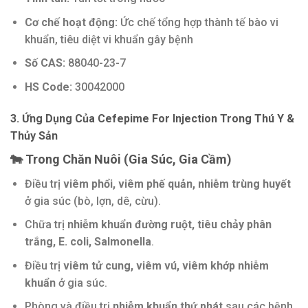
Cơ chế hoạt động:
Ức chế tổng hợp thành tế bào vi
khuẩn, tiêu diệt vi khuẩn gây bệnh
Số CAS:
88040-23-7
HS Code:
30042000
3. Ứng Dụng Của Cefepime For Injection Trong Thú Y &
Thủy Sản
🐄 Trong Chăn Nuôi (Gia Súc, Gia Cầm)
Điều trị
viêm phổi, viêm phế quản, nhiễm trùng huyết
ở gia súc (bò, lợn, dê, cừu).
Chữa trị
nhiễm khuẩn đường ruột, tiêu chảy phân
trắng, E. coli, Salmonella
.
Điều trị
viêm tử cung, viêm vú, viêm khớp nhiễm
khuẩn
ở gia súc.
Phòng và điều trị
nhiễm khuẩn thứ phát
sau các bệnh