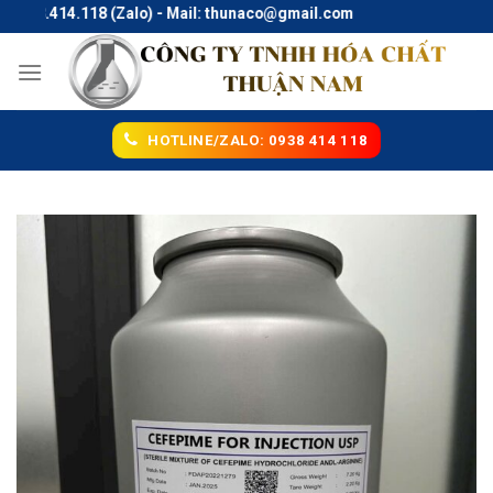
Skip
938.414.118 (Zalo) - Mail: thunaco@gmail.com
to
content
HOTLINE/ZALO: 0938 414 118