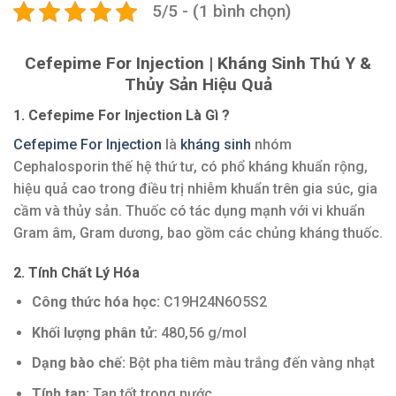
5/5 - (1 bình chọn)
Cefepime For Injection | Kháng Sinh Thú Y &
Thủy Sản Hiệu Quả
1. Cefepime For Injection Là Gì ?
Cefepime For Injection
là
kháng sinh
nhóm
Cephalosporin thế hệ thứ tư, có phổ kháng khuẩn rộng,
hiệu quả cao trong điều trị nhiễm khuẩn trên gia súc, gia
cầm và thủy sản. Thuốc có tác dụng mạnh với vi khuẩn
Gram âm, Gram dương, bao gồm các chủng kháng thuốc.
2. Tính Chất Lý Hóa
Công thức hóa học:
C19H24N6O5S2
Khối lượng phân tử:
480,56 g/mol
Dạng bào chế:
Bột pha tiêm màu trắng đến vàng nhạt
Tính tan:
Tan tốt trong nước