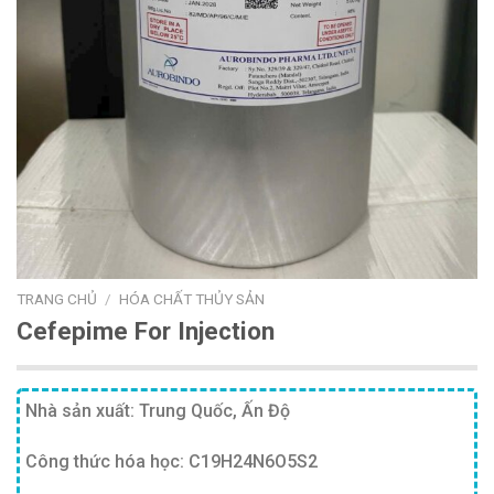
TRANG CHỦ
/
HÓA CHẤT THỦY SẢN
Cefepime For Injection
Nhà sản xuất: Trung Quốc, Ấn Độ
Công thức hóa học: C19H24N6O5S2