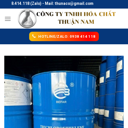
Skip
938.414.118 (Zalo) - Mail: thunaco@gmail.com
to
content
HOTLINE/ZALO: 0938 414 118