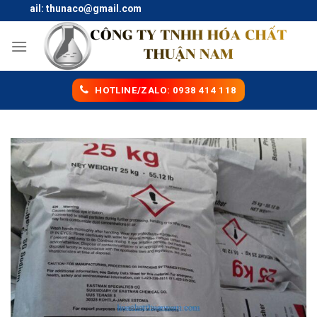
Skip
 Mail: thunaco@gmail.com
to
content
HOTLINE/ZALO: 0938 414 118