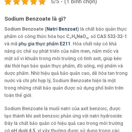
5/5 - (1 bình chọn)
Sodium Benzoate là gì?
Sodium Benzoate (
Natri Benzoat
)
là chất bảo quản thực
phẩm có công thức hóa học
C₇H₅NaO₂
, số
CAS 532-32-1
và mã
phụ gia thực phẩm
E211
. Hóa chất này có khả
năng ức chế sự phát triển của nấm men, nấm mốc và
một số vi khuẩn trong môi trường có tính axit, giúp kéo
dài thời hạn bảo quản thực phẩm, đồ uống, mỹ phẩm và
dược phẩm. Nhờ hiệu quả bảo quản cao, dễ hòa tan trong
nước và chi phí hợp lý, Sodium Benzoate hiện là một
trong những chất bảo quản được sử dụng phổ biến trên
toàn thế giới.
Sodium Benzoate là muối natri của axit benzoic, được
tạo thành khi axit benzoic phản ứng với natri hydroxide.
Đây là chất bảo quản có hiệu quả cao trong môi trường
có
pH dưới 4,5
, vì vậy thường được sử dụng trong các