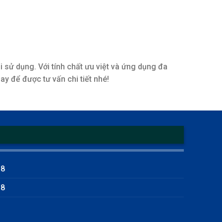
hi sử dụng. Với tính chất ưu việt và ứng dụng đa
y để được tư vấn chi tiết nhé!
18
18
m