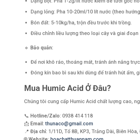
Dạng bột: Pha 1-2g/lít nước kiềm để tưới gốc ho
Dạng lỏng: Pha 10-20ml/10 lít nước (theo hướng
Bón đất: 5-10kg/ha, trộn đều trước khi trồng.
Điều chỉnh liều lượng theo loại cây và giai đoạn
🔹
Bảo quản:
Để nơi khô ráo, thoáng mát, tránh ánh nắng trực 
Đóng kín bao bì sau khi dùng để tránh hút ẩm, g
Mua Humic Acid Ở Đâu?
Chúng tôi cung cấp Humic Acid chất lượng cao, ng
📞
Hotline/Zalo
: 0938 414 118
📩
Email
:
thunaco@gmail.com
📍
Địa chỉ
: 1/11D, Tổ 8B, KP3, Trảng Dài, Biên Hòa,
🌐
Website
:
hoachatthuannam.com