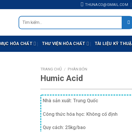
THUNACO@GMAIL.COM
Tìm
kiếm:
MỤC HÓA CHẤT
THƯ VIỆN HÓA CHẤT
TÀI LIỆU KỸ THU
TRANG CHỦ
/
PHÂN BÓN
Humic Acid
Nhà sản xuất: Trung Quốc
Công thức hóa học: Không cố định
Quy cách: 25kg/bao