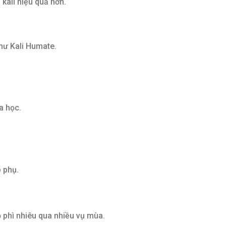
kali hiệu quả hơn.
hư Kali Humate.
a học.
p phụ.
ộ phì nhiêu qua nhiều vụ mùa.