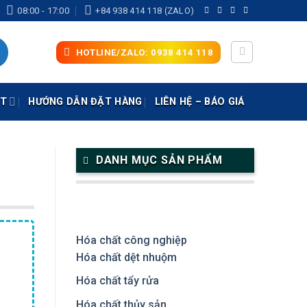
08:00 - 17:00
+84 938 414 118 (ZALO)
HOTLINE/ZALO: 0938 414 118
ẬT
HƯỚNG DẪN ĐẶT HÀNG
LIÊN HỆ – BÁO GIÁ
DANH MỤC SẢN PHẨM
Hóa chất công nghiệp
Hóa chất dệt nhuộm
Hóa chất tẩy rửa
Hóa chất thủy sản