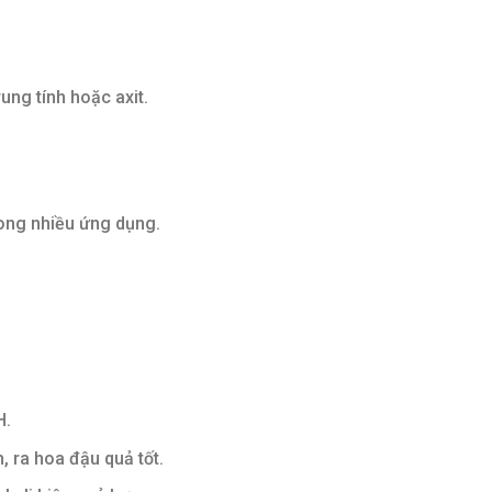
rung tính hoặc axit.
ong nhiều ứng dụng.
H.
, ra hoa đậu quả tốt.