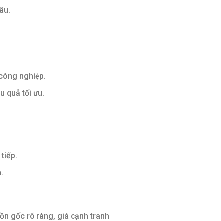
âu.
 công nghiệp.
u quả tối ưu.
tiếp.
.
n gốc rõ ràng, giá cạnh tranh.