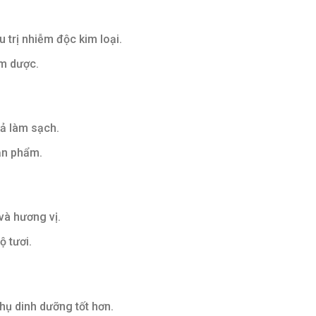
 trị nhiễm độc kim loại.
ẩm dược.
uả làm sạch.
sản phẩm.
và hương vị.
ộ tươi.
hụ dinh dưỡng tốt hơn.