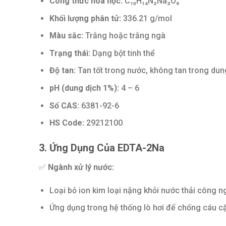
Công thức hóa học:
C₁₀H₁₄N₂Na₂O₈
Khối lượng phân tử:
336.21 g/mol
Màu sắc:
Trắng hoặc trắng ngà
Trạng thái:
Dạng bột tinh thể
Độ tan:
Tan tốt trong nước, không tan trong du
pH (dung dịch 1%):
4 – 6
Số CAS:
6381-92-6
HS Code:
29212100
3. Ứng Dụng Của EDTA-2Na
✅
Ngành xử lý nước:
Loại bỏ ion kim loại nặng khỏi nước thải công n
Ứng dụng trong hệ thống lò hơi để chống cáu c