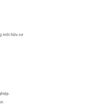
ng môi hữu cơ
ghiệp.
ặn.