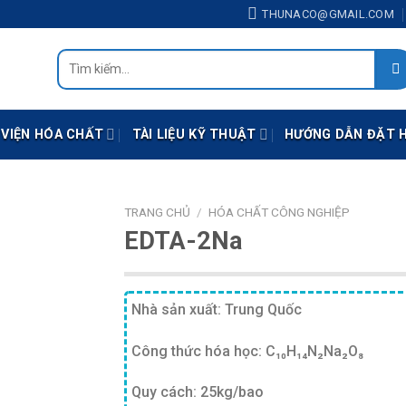
THUNACO@GMAIL.COM
Tìm
kiếm:
 VIỆN HÓA CHẤT
TÀI LIỆU KỸ THUẬT
HƯỚNG DẪN ĐẶT 
TRANG CHỦ
/
HÓA CHẤT CÔNG NGHIỆP
EDTA-2Na
Nhà sản xuất: Trung Quốc
Công thức hóa học: C₁₀H₁₄N₂Na₂O₈
Quy cách: 25kg/bao