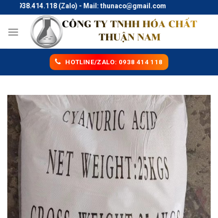
Skip
e: 0938.414.118 (Zalo) - Mail: thunaco@gmail.com
to
content
HOTLINE/ZALO: 0938 414 118