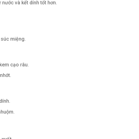
ữ nước và kết dính tốt hơn.
h súc miệng.
 kem cạo râu.
nhớt.
dính.
 nhuộm.