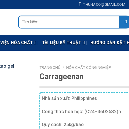
THUNACO@GMAIL.COM
Tìm
kiếm:
 VIỆN HÓA CHẤT
TÀI LIỆU KỸ THUẬT
HƯỚNG DẪN ĐẶT 
TRANG CHỦ
/
HÓA CHẤT CÔNG NGHIỆP
Carrageenan
Nhà sản xuất: Philipphines
Công thức hóa học: (C24H36O25S2)n
Quy cách: 25kg/bao