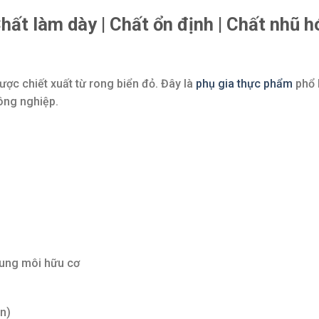
hất làm dày | Chất ổn định | Chất nhũ hó
ược chiết xuất từ rong biển đỏ. Đây là
phụ gia thực phẩm
phổ b
ông nghiệp.
dung môi hữu cơ
n)