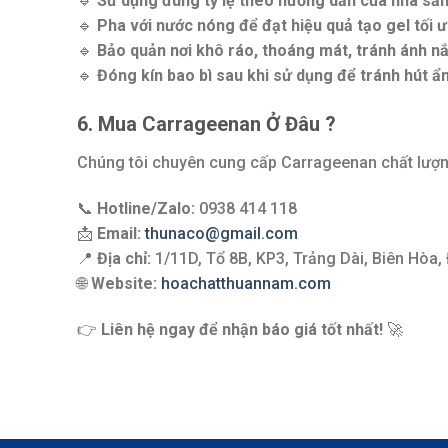
🔹
Sử dụng đúng tỷ lệ theo hướng dẫn của nhà sản
🔹
Pha với nước nóng để đạt hiệu quả tạo gel tối ư
🔹
Bảo quản nơi khô ráo, thoáng mát, tránh ánh nắ
🔹
Đóng kín bao bì sau khi sử dụng để tránh hút ẩ
6. Mua Carrageenan Ở Đâu ?
Chúng tôi chuyên cung cấp Carrageenan chất lượng
📞
Hotline/Zalo:
0938 414 118
📩
Email:
thunaco@gmail.com
📍
Địa chỉ:
1/11D, Tổ 8B, KP3, Trảng Dài, Biên Hòa,
🌐
Website:
hoachatthuannam.com
👉
Liên hệ ngay để nhận báo giá tốt nhất!
🚀