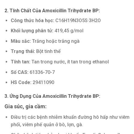
2. Tính Chất Của Amoxicillin Trihydrate BP:
Công thức hóa học:
C16H19N3O5S·3H2O
Khối lượng phân tử:
419,45 g/mol
Màu sắc:
Trắng hoặc trắng ngà
Trạng thái:
Bột tinh thể
Tính tan:
Tan trong nước, ít tan trong ethanol
Số CAS:
61336-70-7
HS Code:
29411090
3. Ứng Dụng Của Amoxicillin Trihydrate BP:
Gia súc, gia cầm:
Điều trị các bệnh nhiễm khuẩn đường hô hấp như viêm
phổi, viêm phế quản ở bò, lợn, gà.