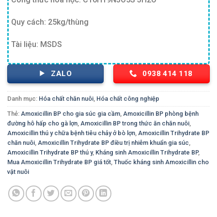
Quy cách: 25kg/thùng
Tài liệu: MSDS
ZALO
0938 414 118
Danh mục:
Hóa chất chăn nuôi
,
Hóa chất công nghiệp
Thẻ:
Amoxicillin BP cho gia súc gia cầm
,
Amoxicillin BP phòng bệnh
đường hô hấp cho gà lợn
,
Amoxicillin BP trong thức ăn chăn nuôi
,
Amoxicillin thú y chữa bệnh tiêu chảy ở bò lợn
,
Amoxicillin Trihydrate BP
chăn nuôi
,
Amoxicillin Trihydrate BP điều trị nhiễm khuẩn gia súc
,
Amoxicillin Trihydrate BP thú y
,
Kháng sinh Amoxicillin Trihydrate BP
,
Mua Amoxicillin Trihydrate BP giá tốt
,
Thuốc kháng sinh Amoxicillin cho
vật nuôi