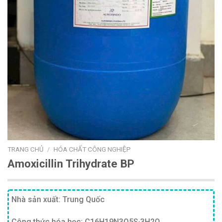
TRANG CHỦ
/
HÓA CHẤT CÔNG NGHIỆP
Amoxicillin Trihydrate BP
Nhà sản xuất: Trung Quốc
Công thức hóa học: C16H19N3O5S·3H2O