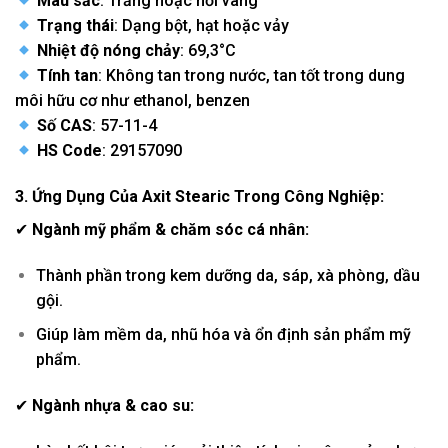
Màu sắc
: Trắng hoặc hơi vàng
Trạng thái
: Dạng bột, hạt hoặc vảy
Nhiệt độ nóng chảy
: 69,3°C
Tính tan
: Không tan trong nước, tan tốt trong dung
môi hữu cơ như ethanol, benzen
Số CAS
: 57-11-4
HS Code
: 29157090
3. Ứng Dụng Của
Axit Stearic
Trong Công Nghiệp:
✔
Ngành mỹ phẩm & chăm sóc cá nhân:
Thành phần trong kem dưỡng da, sáp, xà phòng, dầu
gội.
Giúp làm mềm da, nhũ hóa và ổn định sản phẩm mỹ
phẩm.
✔
Ngành nhựa & cao su: