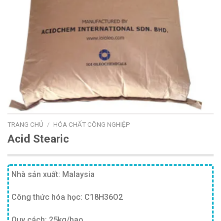
TRANG CHỦ
/
HÓA CHẤT CÔNG NGHIỆP
Acid Stearic
Nhà sản xuất: Malaysia
Công thức hóa học: C18H36O2
Quy cách: 25kg/bao