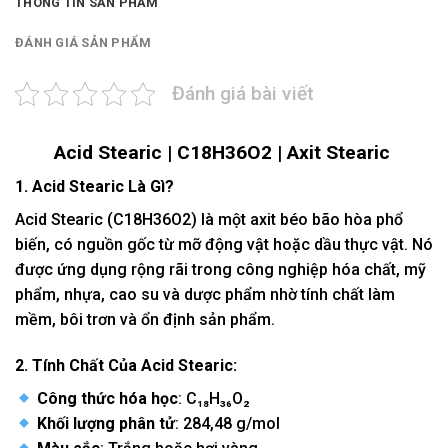
THÔNG TIN SẢN PHẨM
ĐÁNH GIÁ SẢN PHẨM
Đánh giá bài viết
Acid Stearic | C18H36O2 |
Axit Stearic
1. Acid Stearic Là Gì?
Acid Stearic (C18H36O2) là một axit béo bão hòa phổ
biến, có nguồn gốc từ mỡ động vật hoặc dầu thực vật. Nó
được ứng dụng rộng rãi trong
công nghiệp hóa chất
, mỹ
phẩm, nhựa, c
ao su và dược phẩm nhờ tính chất làm
mềm, bôi trơn và ổn định sản phẩm.
2. Tính Chất Của Acid Stearic:
Công thức hóa học
: C₁₈H₃₆O₂
Khối lượng phân tử
: 284,48 g/mol