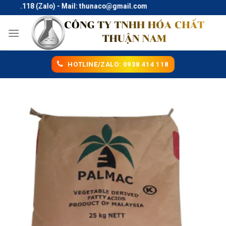
Skip
414.118 (Zalo) - Mail: thunaco@gmail.com
to
content
HOTLINE/ZALO: 0938 414 118