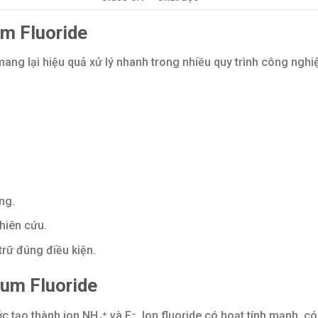
m Fluoride
ang lại hiệu quả xử lý nhanh trong nhiều quy trình công nghi
ng.
hiên cứu.
trữ đúng điều kiện.
um Fluoride
tạo thành ion NH₄⁺ và F⁻. Ion fluoride có hoạt tính mạnh, có 