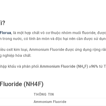
ì?
Florua
, là một hợp chất vô cơ thuộc nhóm muối fluoride, được 
n trong nước, có tính ăn mòn và độc hại nên cần được sử dụn
iều oxit kim loại, Ammonium Fluoride được ứng dụng rộng rãi t
g nghiệp hóa chất.
hập khẩu và phân phối
Ammonium Fluoride (NH₄F) ≥96%
từ T
Fluoride (NH4F)
THÔNG TIN
Ammonium Fluoride