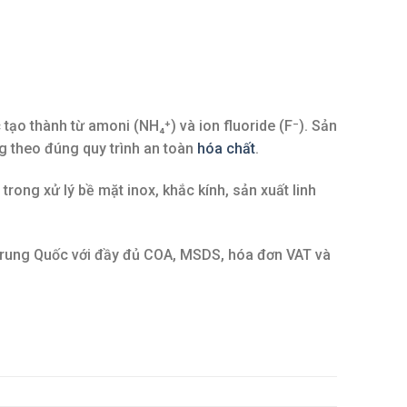
tạo thành từ amoni (NH₄⁺) và ion fluoride (F⁻). Sản
g theo đúng quy trình an toàn
hóa chất
.
rong xử lý bề mặt inox, khắc kính, sản xuất linh
rung Quốc với đầy đủ COA, MSDS, hóa đơn VAT và