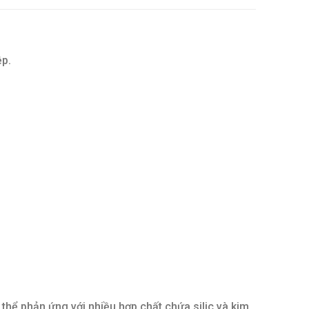
ệp.
thể phản ứng với nhiều hợp chất chứa silic và kim