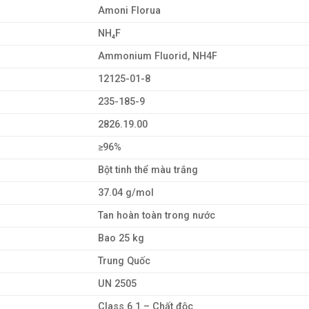
Amoni Florua
NH₄F
Ammonium Fluorid, NH4F
12125-01-8
235-185-9
2826.19.00
≥96%
Bột tinh thể màu trắng
37.04 g/mol
Tan hoàn toàn trong nước
Bao 25 kg
Trung Quốc
UN 2505
Class 6.1 – Chất độc