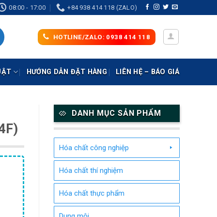
08:00 - 17:00
+84 938 414 118 (ZALO)
HOTLINE/ZALO: 0938 414 118
UẬT
HƯỚNG DẪN ĐẶT HÀNG
LIÊN HỆ – BÁO GIÁ
DANH MỤC SẢN PHẨM
4F)
Hóa chất công nghiệp
Hóa chất thí nghiệm
Hóa chất thực phẩm
Dung môi