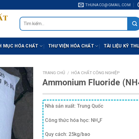
THUNACO@GMAIL.COM
Tìm
kiếm:
H MỤC HÓA CHẤT
THƯ VIỆN HÓA CHẤT
TÀI LIỆU KỸ TH
TRANG CHỦ
/
HÓA CHẤT CÔNG NGHIỆP
Ammonium Fluoride (NH
Nhà sản xuất: Trung Quốc
Công thức hóa học: NH₄F
Quy cách: 25kg/bao