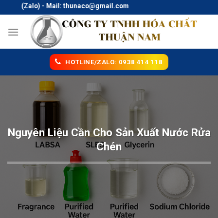
Skip
18 (Zalo) - Mail: thunaco@gmail.com
to
content
HOTLINE/ZALO: 0938 414 118
Nguyên Liệu Cần Cho Sản Xuất Nước Rửa
Chén