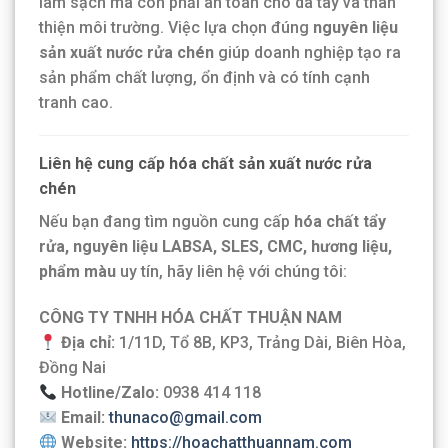
làm sạch mà còn phải an toàn cho da tay và thân
thiện môi trường. Việc lựa chọn đúng
nguyên liệu
sản xuất nước rửa chén
giúp doanh nghiệp tạo ra
sản phẩm chất lượng, ổn định và có tính cạnh
tranh cao.
Liên hệ cung cấp hóa chất sản xuất nước rửa
chén
Nếu bạn đang tìm nguồn cung cấp
hóa chất tẩy
rửa, nguyên liệu LABSA, SLES, CMC, hương liệu,
phẩm màu
uy tín, hãy liên hệ với chúng tôi:
CÔNG TY TNHH HÓA CHẤT THUẬN NAM
Địa chỉ:
1/11D, Tổ 8B, KP3, Trảng Dài, Biên Hòa,
Đồng Nai
Hotline/Zalo:
0938 414 118
Email:
thunaco@gmail.com
Website:
https://hoachatthuannam.com