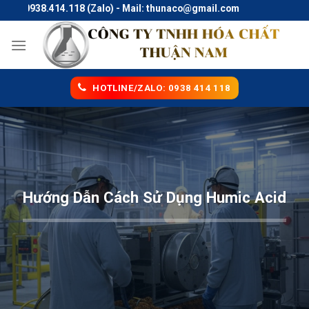
Skip
: 0938.414.118 (Zalo) - Mail: thunaco@gmail.com
to
content
HOTLINE/ZALO: 0938 414 118
Hướng Dẫn Cách Sử Dụng Humic Acid