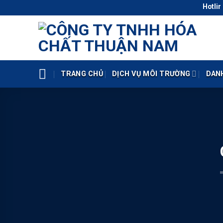
Skip
Hotline: 0938.4
to
content
TRANG CHỦ
DỊCH VỤ MÔI TRƯỜNG
DAN