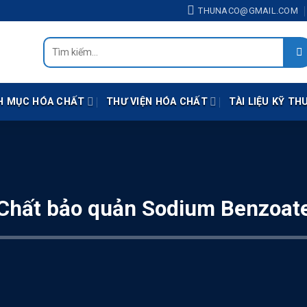
14.118 (Zalo) - Mail: thunaco@gmail.com
THUNACO@GMAIL.COM
Tìm
kiếm:
H MỤC HÓA CHẤT
THƯ VIỆN HÓA CHẤT
TÀI LIỆU KỸ TH
Chất bảo quản Sodium Benzoat