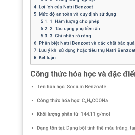
4.
Lợi ích của Natri Benzoat
5.
Mức độ an toàn và quy định sử dụng
5.1.
1. Hàm lượng cho phép
5.2.
2. Tác dụng phụ tiềm ẩn
5.3.
3. Ghi nhãn rõ ràng
6.
Phân biệt Natri Benzoat và các chất bảo qu
7.
Lưu ý khi sử dụng hoặc tiêu thụ Natri Benzoa
8.
Kết luận
Công thức hóa học và đặc điể
Tên hóa học
: Sodium Benzoate
Công thức hóa học
: C₆H₅COONa
Khối lượng phân tử
: 144.11 g/mol
Dạng tồn tại
: Dạng bột tinh thể màu trắng, ta