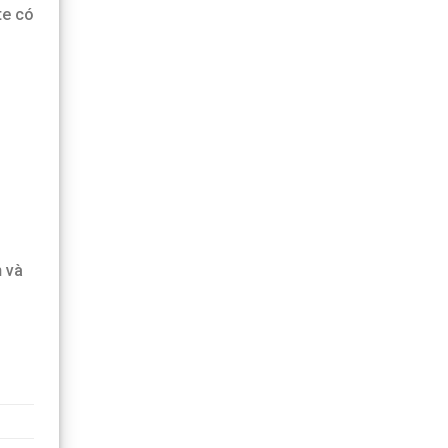
te có
n
và
u