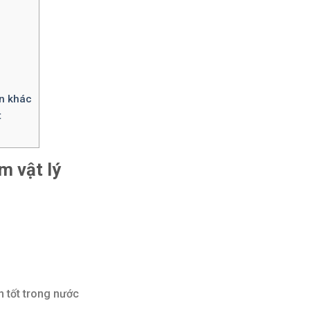
ản khác
t
m vật lý
n tốt trong nước