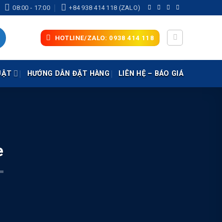
08:00 - 17:00
+84 938 414 118 (ZALO)
HOTLINE/ZALO: 0938 414 118
UẬT
HƯỚNG DẪN ĐẶT HÀNG
LIÊN HỆ – BÁO GIÁ
e