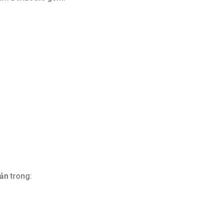
uản
trong: