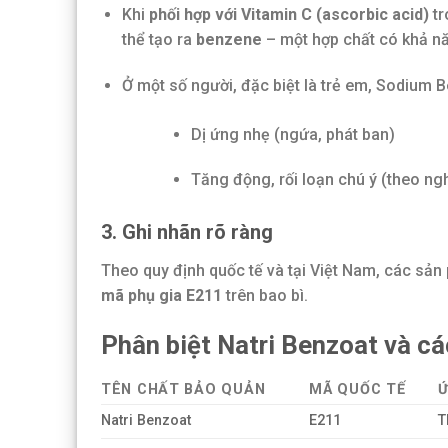
Khi
phối hợp với Vitamin C (ascorbic acid)
tr
thể tạo ra
benzene
– một hợp chất có khả nă
Ở một số người, đặc biệt là trẻ em, Sodium 
Dị ứng nhẹ (ngứa, phát ban)
Tăng động, rối loạn chú ý (theo ng
3. Ghi nhãn rõ ràng
Theo quy định quốc tế và tại Việt Nam, các s
mã phụ gia E211
trên bao bì.
Phân biệt Natri Benzoat và c
TÊN CHẤT BẢO QUẢN
MÃ QUỐC TẾ
Ứ
Natri Benzoat
E211
T