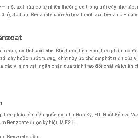
c
– một axit hữu cơ tự nhiên thường có trong trái cây như táo,
i 4.5), Sodium Benzoate chuyển hóa thành axit benzoic – dạn
enzoat
i trường
có tính axit nhẹ
. Khi được thêm vào thực phẩm có độ
rái cây hoặc nước tương, chất này ức chế sự phát triển của vi
a các vi sinh vật, ngăn chặn quá trình trao đổi chất và khiến 
m
thực phẩm ở nhiều quốc gia như Hoa Kỳ, EU, Nhật Bản và Việ
um Benzoate được ký hiệu là
E211
.
ium Benzoate gồm: