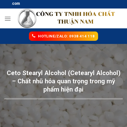
Skip
l.com
to
content
HOTLINE/ZALO: 0938 414 118
Ceto Stearyl Alcohol (Cetearyl Alcohol)
– Chất nhũ hóa quan trọng trong mỹ
phẩm hiện đại