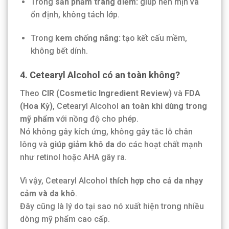
Trong
sản phẩm trang điểm:
giúp nền mịn và
ổn định, không tách lớp.
Trong
kem chống nắng:
tạo kết cấu mềm,
không bết dính.
4. Cetearyl Alcohol có an toàn không?
Theo
CIR (Cosmetic Ingredient Review)
và
FDA
(Hoa Kỳ)
, Cetearyl Alcohol
an toàn khi dùng trong
mỹ phẩm
với nồng độ cho phép.
Nó không gây kích ứng, không gây tắc lỗ chân
lông và
giúp giảm khô da
do các hoạt chất mạnh
như retinol hoặc AHA gây ra.
Vì vậy, Cetearyl Alcohol
thích hợp cho cả da nhạy
cảm và da khô
.
Đây cũng là lý do tại sao nó xuất hiện trong nhiều
dòng mỹ phẩm cao cấp.