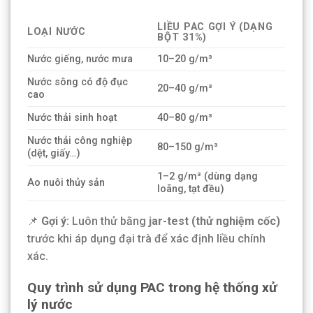
LIỀU PAC GỢI Ý
(DẠNG
LOẠI NƯỚC
BỘT 31%)
Nước giếng, nước mưa
10–20 g/m³
Nước sông có độ đục
20–40 g/m³
cao
Nước thải sinh hoạt
40–80 g/m³
Nước thải công nghiệp
80–150 g/m³
(dệt, giấy…)
1–2 g/m³ (dùng dạng
Ao nuôi thủy sản
loãng, tạt đều)
📌
Gợi ý:
Luôn thử bằng
jar-test (thử nghiệm cốc)
trước khi áp dụng đại trà để xác định liều chính
xác.
Quy trình sử dụng PAC trong hệ thống xử
lý nước