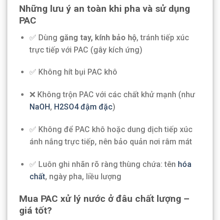
Những lưu ý an toàn khi pha và sử dụng
PAC
✅ Dùng
găng tay, kính bảo hộ
, tránh tiếp xúc
trực tiếp với PAC (gây kích ứng)
✅ Không hít bụi PAC khô
❌ Không trộn PAC với các chất khử mạnh (như
NaOH
,
H2SO4 đậm đặc
)
✅ Không để PAC khô hoặc dung dịch tiếp xúc
ánh nắng trực tiếp, nên bảo quản nơi râm mát
✅ Luôn ghi nhãn rõ ràng thùng chứa: tên
hóa
chất
, ngày pha, liều lượng
Mua PAC xử lý nước ở đâu chất lượng –
giá tốt?