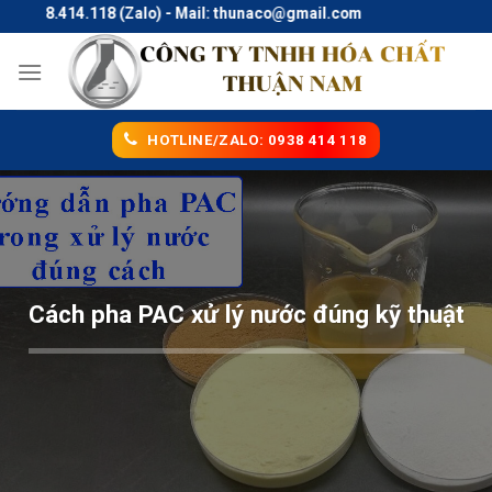
Skip
38.414.118 (Zalo) - Mail: thunaco@gmail.com
to
content
HOTLINE/ZALO: 0938 414 118
Cách pha PAC xử lý nước đúng kỹ thuật