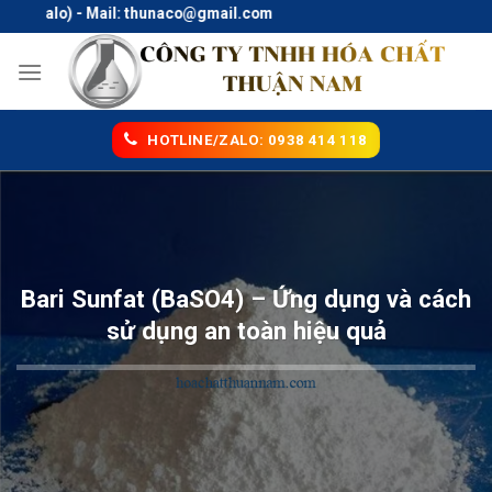
Skip
Zalo) - Mail: thunaco@gmail.com
to
content
HOTLINE/ZALO: 0938 414 118
Bari Sunfat (BaSO4) – Ứng dụng và cách
sử dụng an toàn hiệu quả