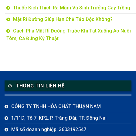
Thuốc Kích Thích Ra Mầm Và Sinh Trưởng Cây Trồng
Mật Rỉ Đường Giúp Hạn Chế Tảo Độc Không?
Cách Pha Mật Rỉ Đường Trước Khi Tạt Xuống Ao Nuôi
Tôm, Cá Đúng Kỹ Thuật
THÔNG TIN LIÊN HỆ
CÔNG TY TNHH HÓA CHẤT THUẬN NAM
1/11D, Tổ 7, KP2, P. Trảng Dài, TP. Đồng Nai
Mã số doanh nghiệp: 3603192547