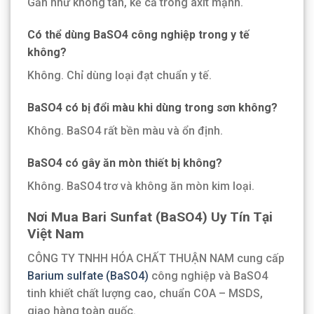
Gần như không tan, kể cả trong axit mạnh.
Có thể dùng BaSO4 công nghiệp trong y tế
không?
Không. Chỉ dùng loại đạt chuẩn y tế.
BaSO4 có bị đổi màu khi dùng trong sơn không?
Không. BaSO4 rất bền màu và ổn định.
BaSO4 có gây ăn mòn thiết bị không?
Không. BaSO4 trơ và không ăn mòn kim loại.
Nơi Mua Bari Sunfat (BaSO4) Uy Tín Tại
Việt Nam
CÔNG TY TNHH HÓA CHẤT THUẬN NAM cung cấp
Barium sulfate (BaSO4)
công nghiệp và BaSO4
tinh khiết chất lượng cao, chuẩn COA – MSDS,
giao hàng toàn quốc.