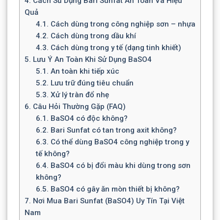
4.
Cách Sử Dụng Bari Sunfat An Toàn Và Hiệu
Quả
4.1.
Cách dùng trong công nghiệp sơn – nhựa
4.2.
Cách dùng trong dầu khí
4.3.
Cách dùng trong y tế (dạng tinh khiết)
5.
Lưu Ý An Toàn Khi Sử Dụng BaSO4
5.1.
An toàn khi tiếp xúc
5.2.
Lưu trữ đúng tiêu chuẩn
5.3.
Xử lý tràn đổ nhẹ
6.
Câu Hỏi Thường Gặp (FAQ)
6.1.
BaSO4 có độc không?
6.2.
Bari Sunfat có tan trong axit không?
6.3.
Có thể dùng BaSO4 công nghiệp trong y
tế không?
6.4.
BaSO4 có bị đổi màu khi dùng trong sơn
không?
6.5.
BaSO4 có gây ăn mòn thiết bị không?
7.
Nơi Mua Bari Sunfat (BaSO4) Uy Tín Tại Việt
Nam