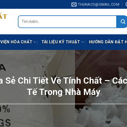
THUNACO@GMAIL.COM
Tìm
kiếm:
 VIỆN HÓA CHẤT
TÀI LIỆU KỸ THUẬT
HƯỚNG DẪN ĐẶT 
a Sẻ Chi Tiết Về Tính Chất – C
Tế Trong Nhà Máy