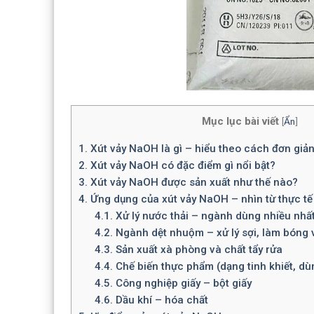
Mục lục bài viết
[
Ẩn
]
1.
Xút vảy NaOH là gì – hiểu theo cách đơn giản
2.
Xút vảy NaOH có đặc điểm gì nổi bật?
3.
Xút vảy NaOH được sản xuất như thế nào?
4.
Ứng dụng của xút vảy NaOH – nhìn từ thực tế
4.1.
Xử lý nước thải – ngành dùng nhiều nhấ
4.2.
Ngành dệt nhuộm – xử lý sợi, làm bóng 
4.3.
Sản xuất xà phòng và chất tẩy rửa
4.4.
Chế biến thực phẩm (dạng tinh khiết, dù
4.5.
Công nghiệp giấy – bột giấy
4.6.
Dầu khí – hóa chất