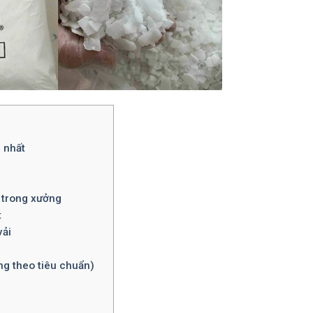
 nhất
 trong xưởng
t
vải
ng theo tiêu chuẩn)