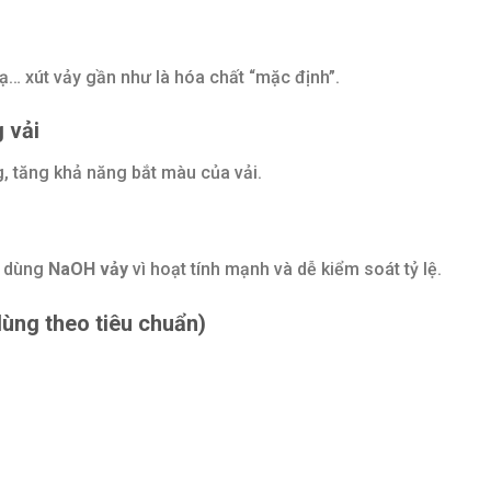
mạ… xút vảy gần như là hóa chất “mặc định”.
 vải
g, tăng khả năng bắt màu của vải.
n dùng
NaOH vảy
vì hoạt tính mạnh và dễ kiểm soát tỷ lệ.
dùng theo tiêu chuẩn)