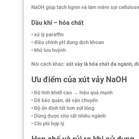
NaOH giúp tách lignin và làm mềm sợi cellulose
Dầu khí – hóa chất
• xử lý paraffin
• điều chỉnh pH dung dịch khoan
• khử lưu huỳnh
Nói cách khác:
xút vảy là hóa chất đa ngành, đ
Ưu điểm của xút vảy NaOH
• Độ tinh khiết cao → hiệu quả mạnh
• Dễ bảo quản, dễ vận chuyển
• Độ ổn định tốt hơn xút lỏng
• Dùng được cho rất nhiều ngành
• Chi phí hợp lý
Hạn chế và rủi ro khi sử dụng