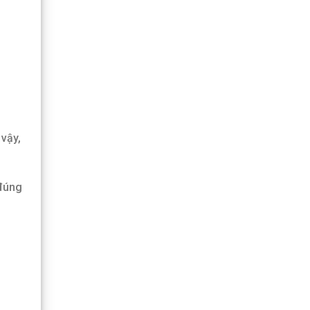
 vậy,
 đúng