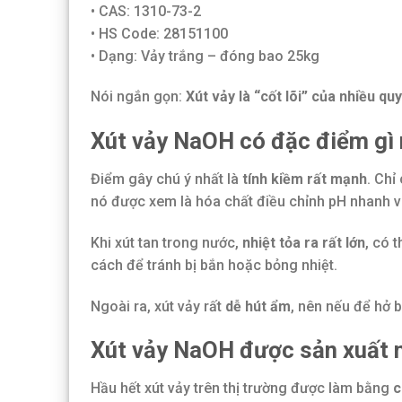
• CAS: 1310-73-2
• HS Code: 28151100
• Dạng: Vảy trắng – đóng bao 25kg
Nói ngắn gọn:
Xút vảy là “cốt lõi” của nhiều qu
Xút vảy NaOH có đặc điểm gì 
Điểm gây chú ý nhất là
tính kiềm rất mạnh
. Chỉ
nó được xem là hóa chất điều chỉnh pH nhanh 
Khi xút tan trong nước,
nhiệt tỏa ra rất lớn
, có 
cách để tránh bị bắn hoặc bỏng nhiệt.
Ngoài ra, xút vảy rất
dễ hút ẩm
, nên nếu để hở 
Xút vảy NaOH được sản xuất 
Hầu hết xút vảy trên thị trường được làm bằng
c