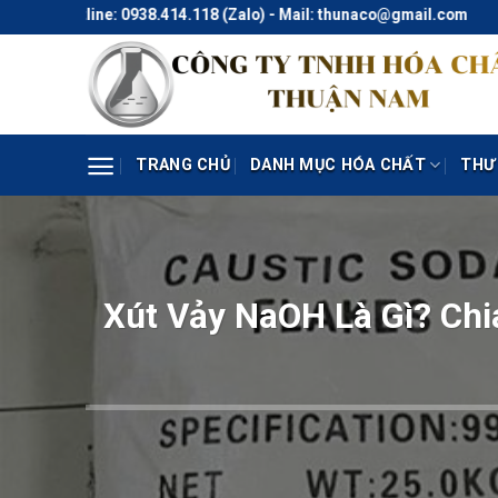
Skip
line: 0938.414.118 (Zalo) - Mail: thunaco@gmail.com
to
content
TRANG CHỦ
DANH MỤC HÓA CHẤT
THƯ
Xút Vảy NaOH Là Gì? Chi