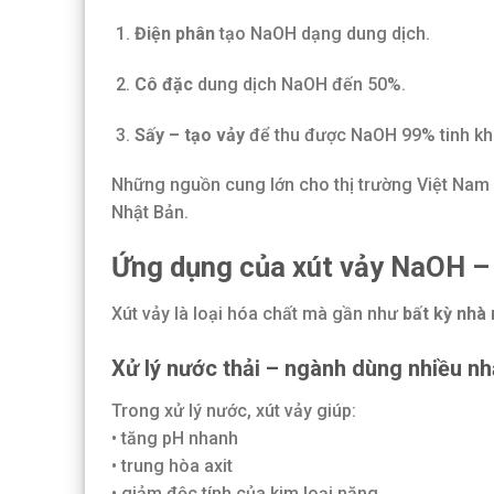
Điện phân
tạo NaOH dạng dung dịch.
Cô đặc
dung dịch NaOH đến 50%.
Sấy – tạo vảy
để thu được NaOH 99% tinh khi
Những nguồn cung lớn cho thị trường Việt Nam 
Nhật Bản.
Ứng dụng của xút vảy NaOH – 
Xút vảy là loại hóa chất mà gần như
bất kỳ nhà
Xử lý nước thải – ngành dùng nhiều nh
Trong xử lý nước, xút vảy giúp:
• tăng pH nhanh
• trung hòa axit
• giảm độc tính của kim loại nặng