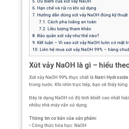
5.
Ưu điểm của xút vảy NaOH
6.
Hạn chế và rủi ro khi sử dụng
7.
Hướng dẫn dùng xút vảy NaOH đúng kỹ thuật
7.1.
Cách pha loãng an toàn
7.2.
Liều lượng tham khảo
8.
Bảo quản xút vảy như thế nào?
9.
Kết luận – Vì sao xút vảy NaOH luôn có mặt 
10.
Liên hệ mua xút vảy NaOH 99% – hàng chuẩn
Xút vảy NaOH là gì – hiểu the
Xút vảy NaOH 99% thực chất là
Natri Hydroxid
trong nước. Khi nhìn trực tiếp, bạn sẽ thấy từn
Đây là dạng NaOH có độ tinh khiết cao nhất hiệ
nhiều nhà máy vẫn sử dụng.
Thông tin cơ bản của sản phẩm:
• Công thức hóa học: NaOH