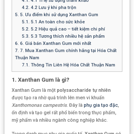
4.1.
4.1 Tỉ lệ sử dụng tham khảo
4.2.
4.2 Lưu ý khi pha trộn
5.
5. Ưu điểm khi sử dụng Xanthan Gum
5.1.
5.1 An toàn cho sức khỏe
5.2.
5.2 Hiệu quả cao – tiết kiệm chi phí
5.3.
5.3 Tương thích nhiều hệ sản phẩm
6.
6. Giá bán Xanthan Gum mới nhất
7.
7. Mua Xanthan Gum chính hãng tại Hóa Chất
Thuận Nam
7.1.
Thông Tin Liên Hệ Hóa Chất Thuận Nam
1. Xanthan Gum là gì?
Xanthan Gum là một
polysaccharide tự nhiên
được tạo ra nhờ quá trình lên men vi khuẩn
Xanthomonas campestris
. Đây là
phụ gia tạo đặc
,
ổn định và tạo gel rất phổ biến trong thực phẩm,
mỹ phẩm và nhiều ngành công nghiệp khác.
Trong danh mục phụ gia quốc tế,
Xanthan Gum
có