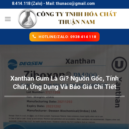
Skip
38.414.118 (Zalo) - Mail: thunaco@gmail.com
to
content
HOTLINE/ZALO: 0938 414 118
Xanthan Gum Là Gì? Nguồn Gốc, Tính
Chất, Ứng Dụng Và Báo Giá Chi Tiết