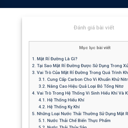
Đánh giá bài viết
Mục lục bài viết
1.
Mật Rỉ Đường Là Gì?
2.
Tại Sao Mật Rỉ Đường Được Sử Dụng Trong Xử
3.
Vai Trò Của Mật Rỉ Đường Trong Quá Trình Kh
3.1.
Cung Cấp Carbon Cho Vi Khuẩn Khử Nitr
3.2.
Nâng Cao Hiệu Quả Loại Bỏ Tổng Nitơ
4.
Vai Trò Trong Hệ Thống Vi Sinh Hiếu Khí Và K
4.1.
Hệ Thống Hiếu Khí
4.2.
Hệ Thống Kỵ Khí
5.
Những Loại Nước Thải Thường Sử Dụng Mật R
5.1.
Nước Thải Chế Biến Thực Phẩm
5.2.
Nước Thải Thủy Sản