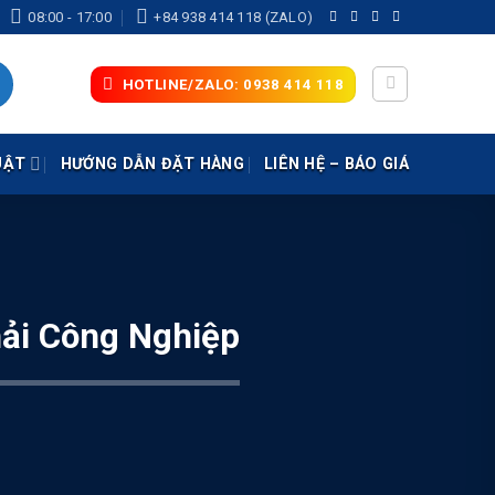
08:00 - 17:00
+84 938 414 118 (ZALO)
HOTLINE/ZALO: 0938 414 118
UẬT
HƯỚNG DẪN ĐẶT HÀNG
LIÊN HỆ – BÁO GIÁ
hải Công Nghiệp