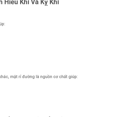
h Hiếu Khí Và Kỵ Khí
úp:
khác, mật rỉ đường là nguồn cơ chất giúp:
.