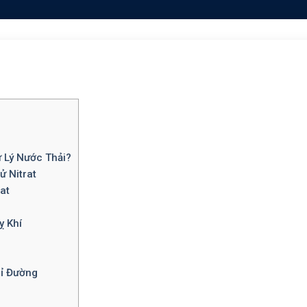
 Lý Nước Thải?
ử Nitrat
at
ỵ Khí
ỉ Đường