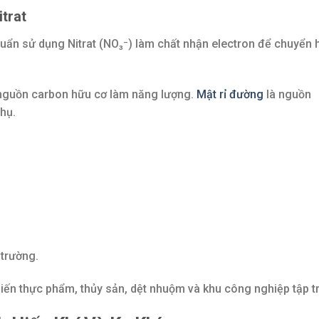
trat
i khuẩn sử dụng Nitrat (NO₃⁻) làm chất nhận electron để chuyển
n nguồn carbon hữu cơ làm năng lượng.
Mật rỉ đường
là nguồn
hụ.
 trường.
iến thực phẩm, thủy sản, dệt nhuộm và khu công nghiệp tập t