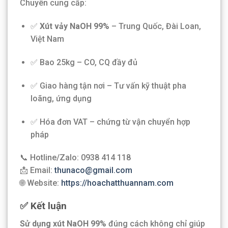
Chuyên cung cấp:
✅
Xút vảy NaOH 99%
– Trung Quốc, Đài Loan,
Việt Nam
✅ Bao 25kg – CO, CQ đầy đủ
✅ Giao hàng tận nơi – Tư vấn kỹ thuật pha
loãng, ứng dụng
✅ Hóa đơn VAT – chứng từ vận chuyển hợp
pháp
📞 Hotline/Zalo: 0938 414 118
📩 Email:
thunaco@gmail.com
🌐 Website:
https://hoachatthuannam.com
✅ Kết luận
Sử dụng xút NaOH 99%
đúng cách không chỉ giúp