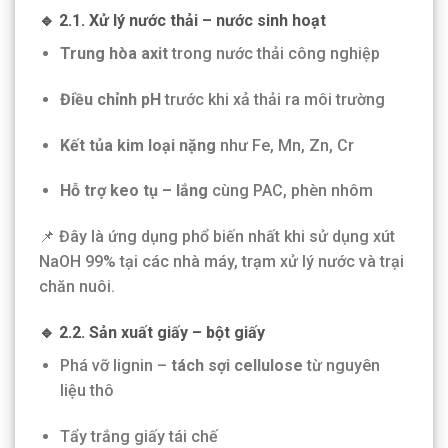
🔹 2.1. Xử lý nước thải – nước sinh hoạt
Trung hòa axit
trong nước thải công nghiệp
Điều chỉnh pH
trước khi xả thải ra môi trường
Kết tủa kim loại nặng
như Fe, Mn, Zn, Cr
Hỗ trợ keo tụ – lắng
cùng PAC, phèn nhôm
📌 Đây là ứng dụng phổ biến nhất khi sử dụng xút
NaOH 99% tại các nhà máy, trạm xử lý nước và trại
chăn nuôi.
🔹 2.2. Sản xuất giấy – bột giấy
Phá vỡ lignin –
tách sợi cellulose
từ nguyên
liệu thô
Tẩy trắng giấy tái chế