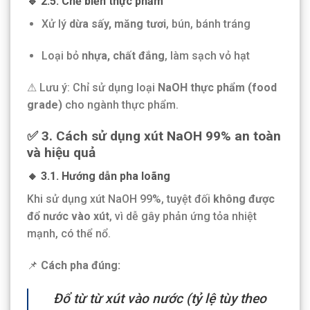
🔹 2.5. Chế biến thực phẩm
Xử lý
dừa sấy, măng tươi
, bún, bánh tráng
Loại bỏ
nhựa, chất đắng
, làm sạch vỏ hạt
⚠ Lưu ý: Chỉ sử dụng loại
NaOH thực phẩm (food
grade)
cho ngành thực phẩm.
✅ 3. Cách sử dụng xút NaOH 99% an toàn
và hiệu quả
🔸 3.1. Hướng dẫn pha loãng
Khi sử dụng xút NaOH 99%, tuyệt đối
không được
đổ nước vào xút
, vì dễ gây phản ứng tỏa nhiệt
mạnh, có thể nổ.
📌
Cách pha đúng:
Đổ từ từ xút vào nước (tỷ lệ tùy theo