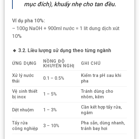
mục đích), khuấy nhẹ cho tan đều.
Ví dụ pha 10%:
– 100g NaOH + 900ml nước = 1 lít dung dịch xút
10%
🔸 3.2. Liều lượng sử dụng theo từng ngành
NỒNG ĐỘ
ỨNG DỤNG
GHI CHÚ
KHUYẾN NGHỊ
Xử lý nước
Kiểm tra pH sau khi
0.1 – 0.5%
thải
pha
Vệ sinh thiết
Tránh dùng cho
1 – 5%
bị inox
nhôm, kẽm
Cần kết hợp tẩy rửa,
Dệt nhuộm
1 – 3%
ngâm
Tẩy rửa
Pha sẵn, dùng nhanh,
3 – 10%
công nghiệp
tránh bay hơi