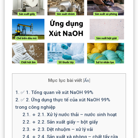
Mục lục bài viết
[
Ẩn
]
1.
✅ 1. Tổng quan về xút NaOH 99%
2.
✅ 2. Ứng dụng thực tế của xút NaOH 99%
trong công nghiệp
2.1.
🔹 2.1. Xử lý nước thải – nước sinh hoạt
2.2.
🔹 2.2. Sản xuất giấy – bột giấy
2.3.
🔹 2.3. Dệt nhuộm – xử lý vải
2.4.
🔹 2.4. Sản xuất xà phòng – chất tẩy rửa