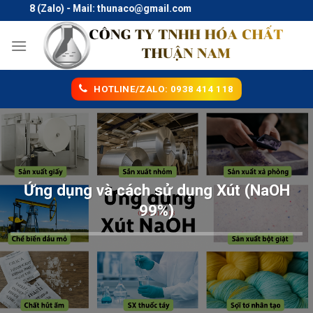
Skip
 (Zalo) - Mail: thunaco@gmail.com
to
content
HOTLINE/ZALO: 0938 414 118
Ứng dụng và cách sử dụng Xút (NaOH
99%)