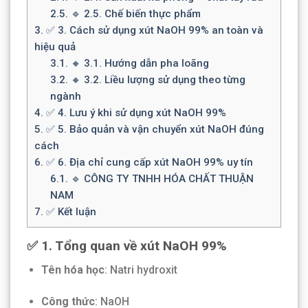
2.5.
🔹 2.5. Chế biến thực phẩm
3.
✅ 3. Cách sử dụng xút NaOH 99% an toàn và
hiệu quả
3.1.
🔸 3.1. Hướng dẫn pha loãng
3.2.
🔸 3.2. Liều lượng sử dụng theo từng
ngành
4.
✅ 4. Lưu ý khi sử dụng xút NaOH 99%
5.
✅ 5. Bảo quản và vận chuyển xút NaOH đúng
cách
6.
✅ 6. Địa chỉ cung cấp xút NaOH 99% uy tín
6.1.
🔹 CÔNG TY TNHH HÓA CHẤT THUẬN
NAM
7.
✅ Kết luận
✅ 1. Tổng quan về xút NaOH 99%
Tên hóa học
: Natri hydroxit
Công thức
: NaOH