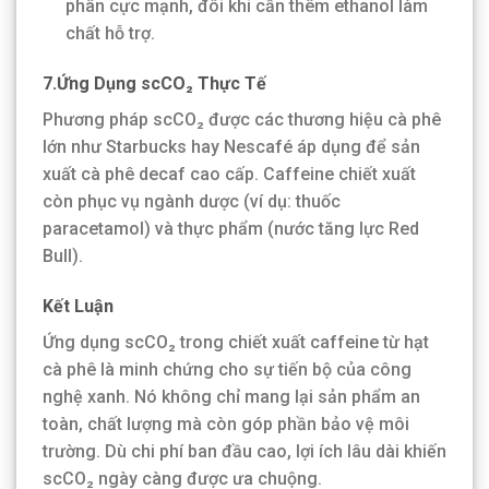
phân cực mạnh, đôi khi cần thêm ethanol làm
chất hỗ trợ.
7.Ứng Dụng
scCO₂
Thực Tế
Phương pháp scCO₂ được các thương hiệu cà phê
lớn như Starbucks hay Nescafé áp dụng để sản
xuất cà phê decaf cao cấp. Caffeine chiết xuất
còn phục vụ ngành dược (ví dụ: thuốc
paracetamol) và thực phẩm (nước tăng lực Red
Bull).
Kết Luận
Ứng dụng scCO₂ trong chiết xuất caffeine từ hạt
cà phê là minh chứng cho sự tiến bộ của công
nghệ xanh. Nó không chỉ mang lại sản phẩm an
toàn, chất lượng mà còn góp phần bảo vệ môi
trường. Dù chi phí ban đầu cao, lợi ích lâu dài khiến
scCO₂ ngày càng được ưa chuộng.