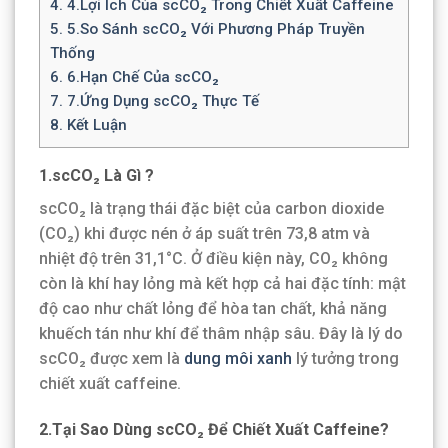
4.
4.Lợi Ích Của scCO₂ Trong Chiết Xuất Caffeine
5.
5.So Sánh scCO₂ Với Phương Pháp Truyền
Thống
6.
6.Hạn Chế Của scCO₂
7.
7.Ứng Dụng scCO₂ Thực Tế
8.
Kết Luận
1.scCO₂ Là Gì ?
scCO₂ là trạng thái đặc biệt của carbon dioxide
(CO₂) khi được nén ở áp suất trên 73,8 atm và
nhiệt độ trên 31,1°C. Ở điều kiện này, CO₂ không
còn là khí hay lỏng mà kết hợp cả hai đặc tính: mật
độ cao như chất lỏng để hòa tan chất, khả năng
khuếch tán như khí để thâm nhập sâu. Đây là lý do
scCO₂ được xem là
dung môi xanh
lý tưởng trong
chiết xuất caffeine.
2.Tại Sao Dùng scCO₂ Để Chiết Xuất Caffeine?