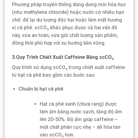
Phương pháp truyền thống dùng dung môi hóa học
(như methylene chloride) hoặc nước có nhiều hạn
chế: để lại dư lượng độc hại hoặc làm mất hương
vị cà phê. scCO₂ khắc phục được cả hai vấn đề
này, vừa an toàn, vừa giữ chất lượng sản phẩm,
đồng thời phù hợp với xu hướng bền vững.
3.Quy Trình Chiết Xuất Caffeine Bằng scCO₂
Quy trình sử dụng scCO₂ trong chiết xuất caffeine
từ hạt cà phê bao gồm các bước sau:
Chuẩn bị hạt cà phê
Hạt cà phê xanh (chưa rang) được
làm ẩm bằng nước sạch, tăng độ ẩm
lên 20-50%. Độ ẩm giúp caffeine –
một chất phân cực nhẹ – dễ hòa tan
vào scCO₂ hơn.