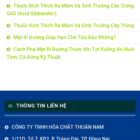
Thuốc Kích Thích Ra Mầm Và Sinh Trưởng Cây Trồng
GA3 (Acid Gibberellic)
Thuốc Kích Thích Ra Mầm Và Sinh Trưởng Cây Trồng
Mật Rỉ Đường Giúp Hạn Chế Tảo Độc Không?
Cách Pha Mật Rỉ Đường Trước Khi Tạt Xuống Ao Nuôi
Tôm, Cá Đúng Kỹ Thuật
THÔNG TIN LIÊN HỆ
CÔNG TY TNHH HÓA CHẤT THUẬN NAM
1/11D, Tổ 7, KP2, P. Trảng Dài, TP. Đồng Nai