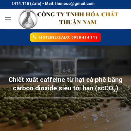
Skip
38.414.118 (Zalo) - Mail: thunaco@gmail.com
to
content
HOTLINE/ZALO: 0938 414 118
Chiết xuất caffeine từ hạt cà phê bằng
carbon dioxide siêu tới hạn (scCO₂)