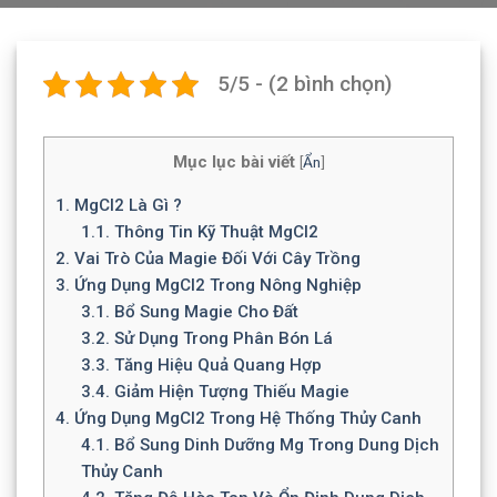
5/5 - (2 bình chọn)
Mục lục bài viết
[
Ẩn
]
1.
MgCl2 Là Gì ?
1.1.
Thông Tin Kỹ Thuật MgCl2
2.
Vai Trò Của Magie Đối Với Cây Trồng
3.
Ứng Dụng MgCl2 Trong Nông Nghiệp
3.1.
Bổ Sung Magie Cho Đất
3.2.
Sử Dụng Trong Phân Bón Lá
3.3.
Tăng Hiệu Quả Quang Hợp
3.4.
Giảm Hiện Tượng Thiếu Magie
4.
Ứng Dụng MgCl2 Trong Hệ Thống Thủy Canh
4.1.
Bổ Sung Dinh Dưỡng Mg Trong Dung Dịch
Thủy Canh