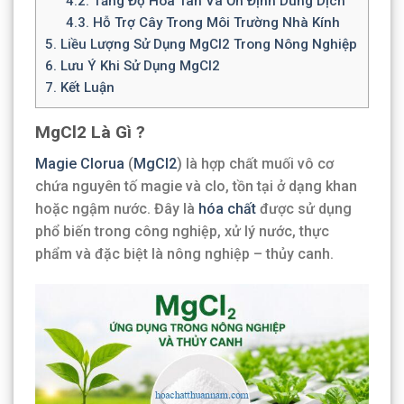
4.2.
Tăng Độ Hòa Tan Và Ổn Định Dung Dịch
4.3.
Hỗ Trợ Cây Trong Môi Trường Nhà Kính
5.
Liều Lượng Sử Dụng MgCl2 Trong Nông Nghiệp
6.
Lưu Ý Khi Sử Dụng MgCl2
7.
Kết Luận
MgCl2 Là Gì ?
Magie Clorua
(
MgCl2
) là hợp chất muối vô cơ
chứa nguyên tố magie và clo, tồn tại ở dạng khan
hoặc ngậm nước. Đây là
hóa chất
được sử dụng
phổ biến trong công nghiệp, xử lý nước, thực
phẩm và đặc biệt là nông nghiệp – thủy canh.