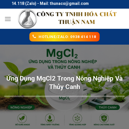
Skip
.414.118 (Zalo) - Mail: thunaco@gmail.com
to
content
HOTLINE/ZALO: 0938 414 118
Ứng Dụng MgCl2 Trong Nông Nghiệp Và
Thủy Canh