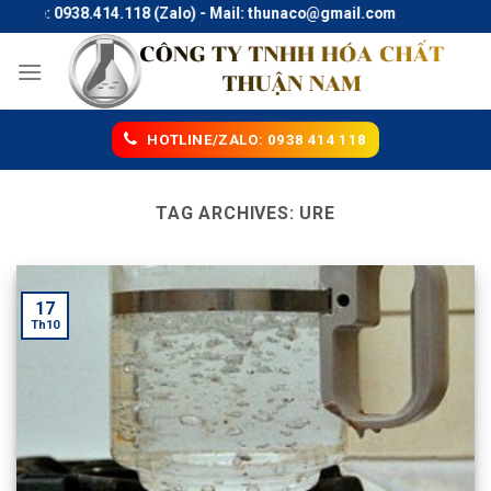
Skip
tline: 0938.414.118 (Zalo) - Mail: thunaco@gmail.com
to
content
HOTLINE/ZALO: 0938 414 118
TAG ARCHIVES:
URE
17
Th10