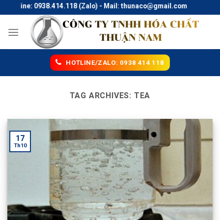
Skip
Hotline: 0938.414.118 (Zalo) - Mail: thunaco@gmail.com
to
content
HOTLINE/ZALO: 0938 414 118
TAG ARCHIVES:
TEA
17
Th10