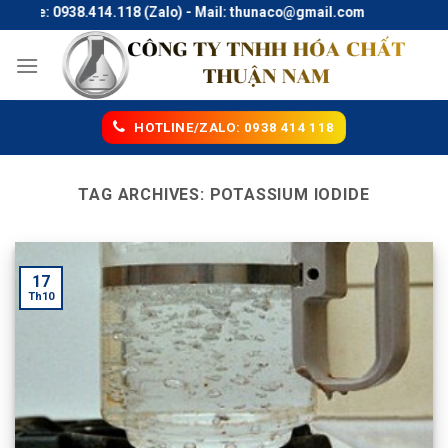
Skip
otline: 0938.414.118 (Zalo) - Mail: thunaco@gmail.com
to
content
HOTLINE/ZALO: 0938 414 118
TAG ARCHIVES:
POTASSIUM IODIDE
17
Th10