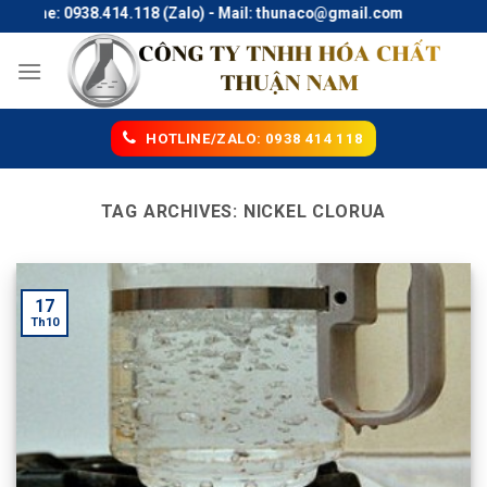
Skip
otline: 0938.414.118 (Zalo) - Mail: thunaco@gmail.com
to
content
HOTLINE/ZALO: 0938 414 118
TAG ARCHIVES:
NICKEL CLORUA
17
Th10