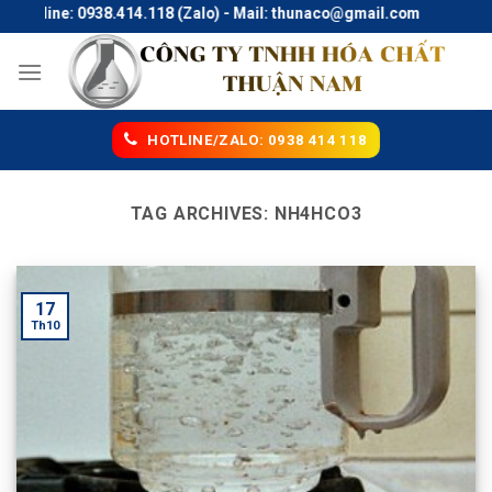
Skip
Hotline: 0938.414.118 (Zalo) - Mail: thunaco@gmail.com
to
content
HOTLINE/ZALO: 0938 414 118
TAG ARCHIVES:
NH4HCO3
17
Th10