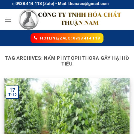
Skip
tline: 0938.414.118 (Zalo) - Mail: thunaco@gmail.com
to
content
HOTLINE/ZALO: 0938 414 118
TAG ARCHIVES:
NẤM PHYTOPHTHORA GÂY HẠI HỒ
TIÊU
17
Th10