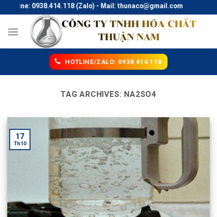
Skip
Hotline: 0938.414.118 (Zalo) - Mail: thunaco@gmail.com
to
content
HOTLINE/ZALO: 0938 414 118
TAG ARCHIVES:
NA2SO4
17
Th10