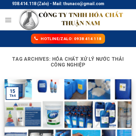
Skip
ne: 0938.414.118 (Zalo) - Mail: thunaco@gmail.com
to
content
HOTLINE/ZALO: 0938 414 118
TAG ARCHIVES:
HÓA CHẤT XỬ LÝ NƯỚC THẢI
CÔNG NGHIỆP
15
Th4