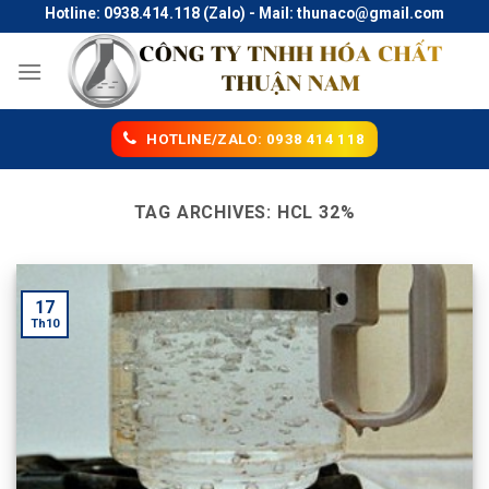
Skip
Hotline: 0938.414.118 (Zalo) - Mail: thunaco@gmail.com
to
content
HOTLINE/ZALO: 0938 414 118
TAG ARCHIVES:
HCL 32%
17
Th10