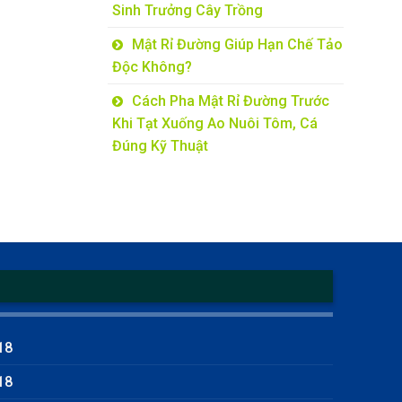
Sinh Trưởng Cây Trồng
Mật Rỉ Đường Giúp Hạn Chế Tảo
Độc Không?
Cách Pha Mật Rỉ Đường Trước
Khi Tạt Xuống Ao Nuôi Tôm, Cá
Đúng Kỹ Thuật
18
18