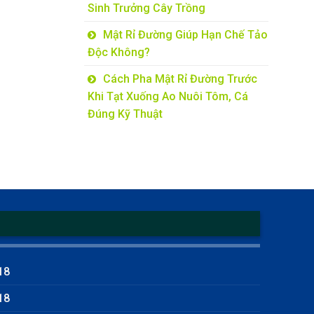
Sinh Trưởng Cây Trồng
Mật Rỉ Đường Giúp Hạn Chế Tảo
Độc Không?
Cách Pha Mật Rỉ Đường Trước
Khi Tạt Xuống Ao Nuôi Tôm, Cá
Đúng Kỹ Thuật
18
18