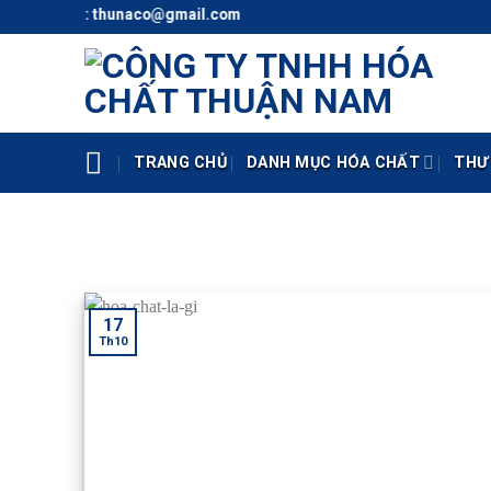
Skip
alo) - Mail: thunaco@gmail.com
to
content
TRANG CHỦ
DANH MỤC HÓA CHẤT
THƯ
17
Th10