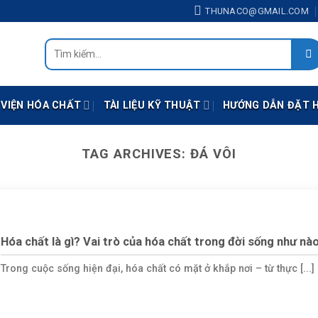
THUNACO@GMAIL.COM
Tìm
kiếm:
 VIỆN HÓA CHẤT
TÀI LIỆU KỸ THUẬT
HƯỚNG DẪN ĐẶT 
TAG ARCHIVES:
ĐÁ VÔI
Hóa chất là gì? Vai trò của hóa chất trong đời sống như nà
Trong cuộc sống hiện đại, hóa chất có mặt ở khắp nơi – từ thực [...]