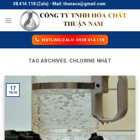
Skip
e: 0938.414.118 (Zalo) - Mail: thunaco@gmail.com
to
content
HOTLINE/ZALO: 0938 414 118
TAG ARCHIVES:
CHLORINE NHẬT
17
Th10